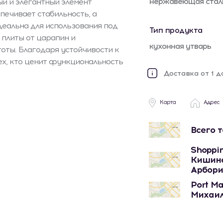
нержавеющая стал
ый и элегантный элемент
печивает стабильность, а
деальна для использования под
Тип продукта
плиты от царапин и
кухонная утварь
оты. Благодаря устойчивости к
ех, кто ценит функциональность
Доставка от 1 д
Карта
Адрес
Всего 
Shoppin
Кишине
Арбори
Port Ma
Михаил