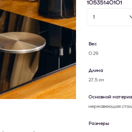
10535140101
1
Вес
0.29
Длина
27,5 см
Основной материа
нержавеющая стал
Размеры