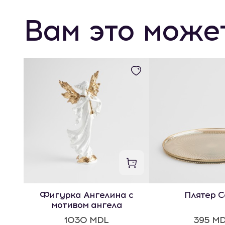
Вам это може
Фигурка Ангелина с
Плятер С
мотивом ангела
1030 MDL
395 M