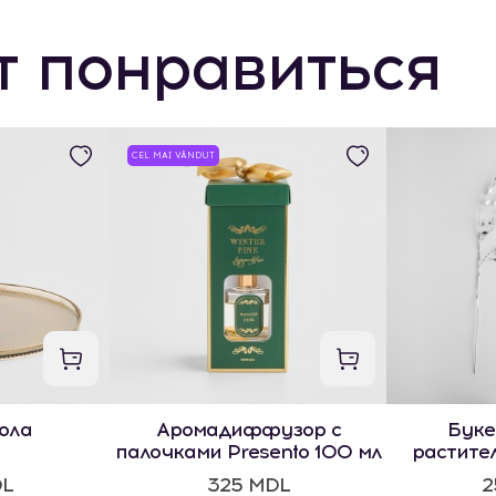
т понравиться
CEL MAI VÂNDUT
олa
Аромадиффузор с
Буке
палочками Presento 100 мл
растите
DL
325 MDL
2