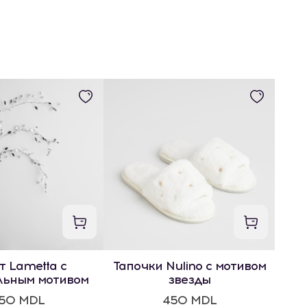
т Lametta с
Тапочки Nulino с мотивом
льным мотивом
звезды
50 MDL
450 MDL