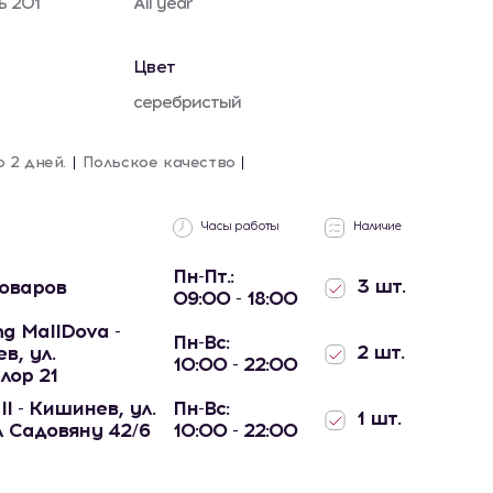
ь 201
All year
Цвет
серебристый
о 2 дней.
Польское качество
Часы работы
Наличие
Пн-Пт.:
3 шт.
товаров
09:00 - 18:00
g MallDova -
Пн-Вс:
2 шт.
в, ул.
10:00 - 22:00
лор 21
ll - Кишинев, ул.
Пн-Вс:
1 шт.
 Садовяну 42/6
10:00 - 22:00