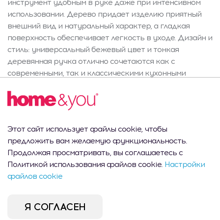
инструмент удобным в руке даже при интенсивном
использовании. Дерево придает изделию приятный
внешний вид и натуральный характер, а гладкая
поверхность обеспечивает легкость в уходе. Дизайн и
стиль: универсальный бежевый цвет и тонкая
деревянная ручка отлично сочетаются как с
современными, так и классическими кухонными
интерьерами. Закругленная форма и видимый
логотип home&you подчеркивают высокое качество
изготовления. Элементы из бежевого пластика и
натурального дерева украсят любую кухню, а
Этот сайт использует файлы cookie, чтобы
овощечистка станет практичным и эстетичным
предложить вам желаемую функциональность.
подарком. Характеристики и комплектация: в
Продолжая просматривать, вы соглашаетесь с
комплекте удобная овощечистка размером 20 см x 3,5
Политикой использования файлов cookie.
Настройки
см x 2,5 см. Высококачественное лезвие из
файлов cookie
нержавеющей стали позволяет эффективно
очищать как твердые овощи, так и мягкие фрукты.
Отверстие в ручке облегчает хранение на крючке, а
Я СОГЛАСЕН
весь инструмент легкий и удобный в ежедневном