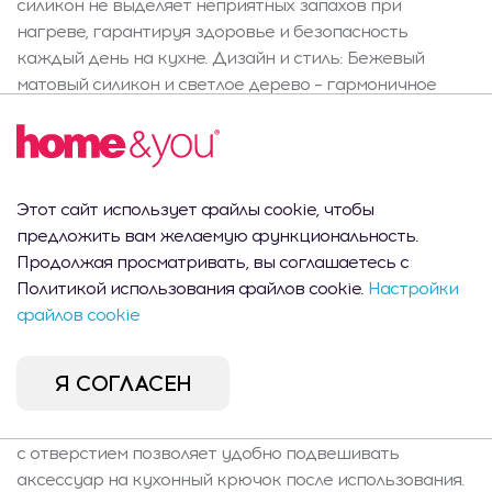
силикон не выделяет неприятных запахов при
нагреве, гарантируя здоровье и безопасность
каждый день на кухне. Дизайн и стиль: Бежевый
матовый силикон и светлое дерево – гармоничное
сочетание современности и скандинавского уюта.
Минималистичный вид, утончённое лого home&you на
ручке и функциональные отверстия в головке
делают лопатку подходящей как для светлых, так и
Этот сайт использует файлы cookie, чтобы
для тёмных столешниц. Отлично подходит не только
предложить вам желаемую функциональность.
для повседневного приготовления, но и в качестве
Продолжая просматривать, вы соглашаетесь с
практичного подарка на новоселье или особого
Политикой использования файлов cookie.
Настройки
дополнения к домашнему кухонному инвентарю.
файлов cookie
Характеристики и комплект: В комплекте одна
лопатка cucinetta шириной 10 см, длиной 35,5 см и
высотой 6,7 см. Большая рабочая поверхность
Я СОГЛАСЕН
облегчает переворачивание даже больших порций
без риска повредить сковороду или кастрюлю. Ручка
с отверстием позволяет удобно подвешивать
аксессуар на кухонный крючок после использования.