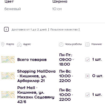
Цвет
Ширина
бежевый
10 см
Доставка от 1 до 2 дней.
Польское качество
Карта
Адрес
Часы работы
Наличие
Пн-Пт.:
1 шт.
Всего товаров
09:00 -
18:00
Shopping MallDova
Пн-Вс:
0 шт.
- Кишинев, ул.
10:00 -
Арборилор 21
22:00
Port Mall -
Пн-Вс:
Кишинев, ул.
1 шт.
10:00 -
Михаил Садовяну
22:00
42/6