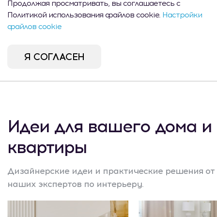
Продолжая просматривать, вы соглашаетесь с
Политикой использования файлов cookie.
Настройки
файлов cookie
Шкафчик для ключей
Фигурка 
Bowesso с мотивом сердца
Я СОГЛАСЕН
450 MDL
500
Идеи для вашего дома и
квартиры
Дизайнерские идеи и практические решения от
наших экспертов по интерьеру.