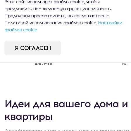
Этот сайт использует файлы cookie, чтобы
предложить вам желаемую функциональность.
Продолжая просматривать, вы соглашаетесь с
Политикой использования файлов cookie.
Настройки
файлов cookie
Я СОГЛАСЕН
Шкафчик для ключей
Фигурка 
Bowesso с мотивом сердца
450 MDL
500
Идеи для вашего дома и
квартиры
Дизайнерские идеи и практические решения от