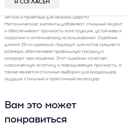
Я СОГЛАСЕН
черного цвета, восхищает своей элегантностью и
функциональностью. Материал прочный, но при этом
легкий и приятный для нежной шерсти.
Металлические элементы добавляют стильный акцент
и обеспечивают прочность конструкции, устойчивы к
коррозии и интенсивному использованию. Ошейник
длиной 29 см идеально подходит для котов среднего
размера, обеспечивая правильную посадку и
комфорт при ношении. Этот ошейник сочетает
классическую эстетику и повседневную прочность, а
также является отличным выбором для владельцев,
ищущих стильный и практичный аксессуар.
Вам это может
понравиться