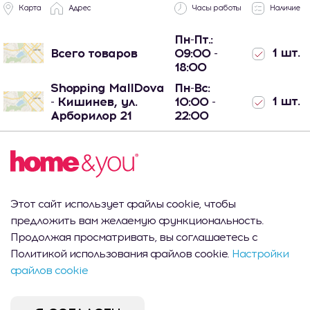
Карта
Адрес
Часы работы
Наличие
Пн-Пт.:
1 шт.
Всего товаров
09:00 -
18:00
Shopping MallDova
Пн-Вс:
1 шт.
- Кишинев, ул.
10:00 -
Арборилор 21
22:00
Port Mall -
Пн-Вс:
Кишинев, ул.
0 шт.
10:00 -
Михаил Садовяну
22:00
42/6
Этот сайт использует файлы cookie, чтобы
предложить вам желаемую функциональность.
Продолжая просматривать, вы соглашаетесь с
Описание продукта
Политикой использования файлов cookie.
Настройки
файлов cookie
Ошейник для кота, выполненный из прочного
полиэстера и металлических деталей глубокого