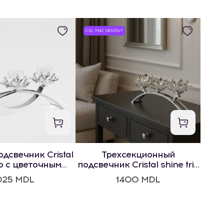
CEL MAI VÂNDUT
дсвечник Cristal
Трехсекционный
io с цветочным
подсвечник Cristal shine trio
отивом
с цветочным мотивом
025 MDL
1400 MDL