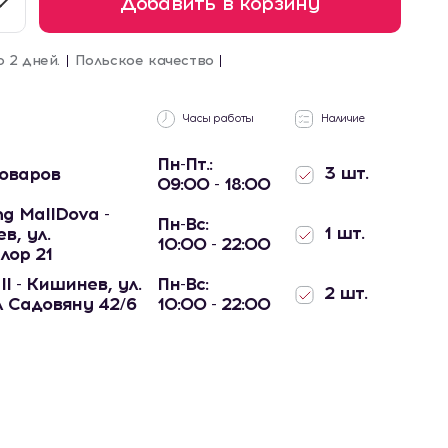
Добавить в корзину
о 2 дней.
Польское качество
Часы работы
Наличие
Пн-Пт.:
3 шт.
товаров
09:00 - 18:00
g MallDova -
Пн-Вс:
1 шт.
в, ул.
10:00 - 22:00
лор 21
ll - Кишинев, ул.
Пн-Вс:
2 шт.
 Садовяну 42/6
10:00 - 22:00