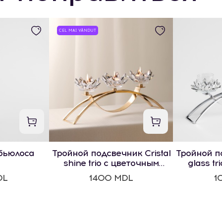
CEL MAI VÂNDUT
бьюлоса
Тройной подсвечник Cristal
Тройной по
shine trio с цветочным
glass tr
мотивом
м
DL
1400 MDL
1