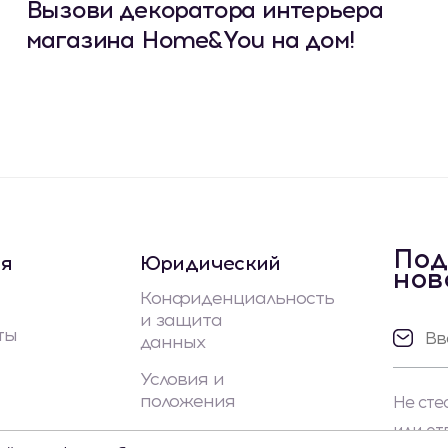
Вызови декоратора интерьера
магазина Home&You на дом!
Под
ая
Юридический
нов
Конфиденциальность
и защита
ты
данных
Условия и
положения
Не сте
или от