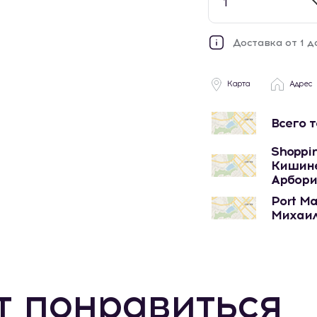
1
Доставка от 1 д
Карта
Адрес
Всего 
Shoppin
Кишине
Арбори
Port Ma
Михаил
т понравиться