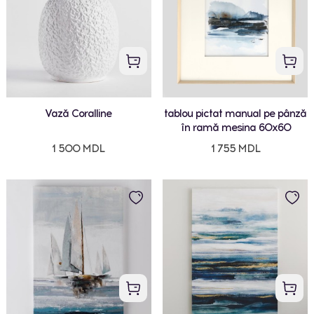
Vază Coralline
tablou pictat manual pe pânză
în ramă mesina 60x60
1 500 MDL
1 755 MDL