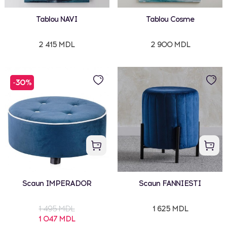
Tablou NAVI
Tablou Cosme
2 415 MDL
2 900 MDL
-30%
Scaun IMPERADOR
Scaun FANNIESTI
1 495 MDL
1 625 MDL
1 047 MDL