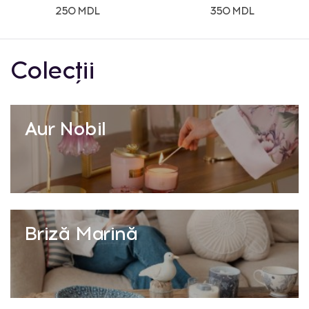
250 MDL
350 MDL
Colecții
Aur Nobil
Briză Marină