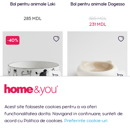
Bol pentru animale Loki
Bol pentru animale Dogesso
285 MDL
385 MDL
231 MDL
-40%
Bol pentru animale Dogero
Bol pentru animale Catsy
Acest site foloseste cookies pentru a va oferi
395 MDL
350 MDL
functionalitatea dorita. Navigand in continuare, sunteti de
237 MDL
acord cu Politica de cookies.
Preferinte cookie-uri