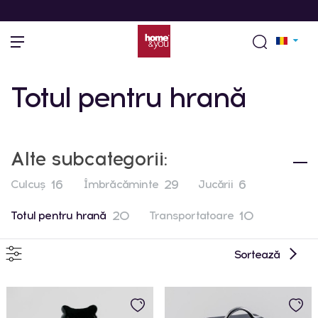
Totul pentru hrană
Alte subcategorii:
16
29
6
Culcuș
Îmbrăcăminte
Jucării
20
10
Totul pentru hrană
Transportatoare
Sortează