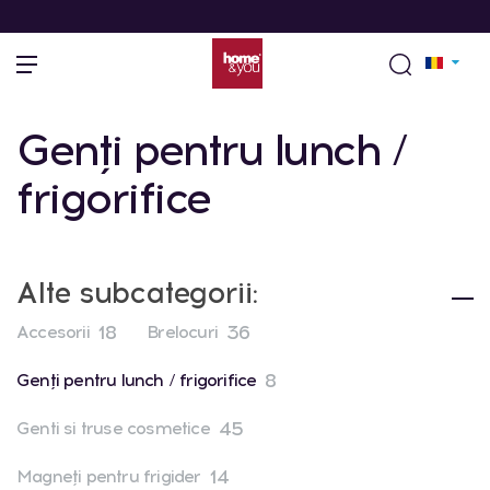
Genți pentru lunch /
frigorifice
Alte subcategorii:
18
36
Accesorii
Brelocuri
8
Genți pentru lunch / frigorifice
45
Genti si truse cosmetice
14
Magneți pentru frigider