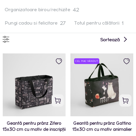
42
Organizatoare birou/rechizite
27
1
Pungi cadou si felicitare
Totul pentru călătorii
Sortează
CEL MAI VÂNDUT
Geantă pentru prânz Zifero
Geantă pentru prânz Gattino
15x30 cm cu motiv de inscripții
15x30 cm cu motiv animalier