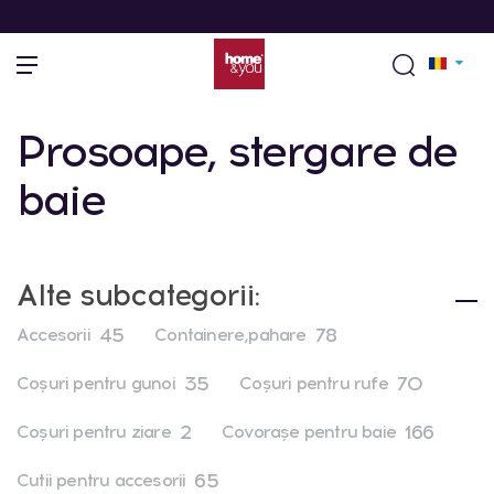
Prosoape, stergare de
baie
Alte subcategorii:
45
78
Accesorii
Containere,pahare
35
70
Coşuri pentru gunoi
Coşuri pentru rufe
2
166
Coşuri pentru ziare
Covoraşe pentru baie
65
Cutii pentru accesorii