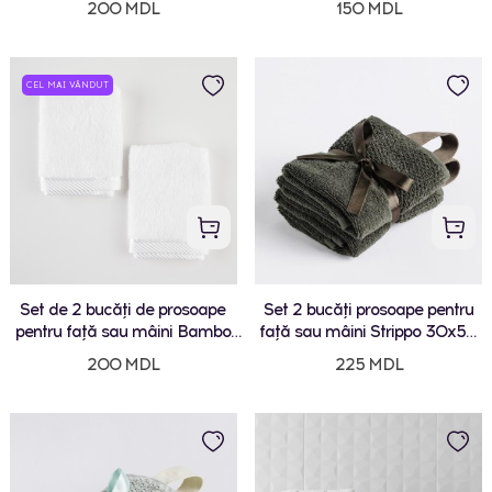
200 MDL
150 MDL
CEL MAI VÂNDUT
Set de 2 bucăți de prosoape
Set 2 bucăți prosoape pentru
pentru față sau mâini Bambo
față sau mâini Strippo 30x50
30x30 cm
cm
200 MDL
225 MDL