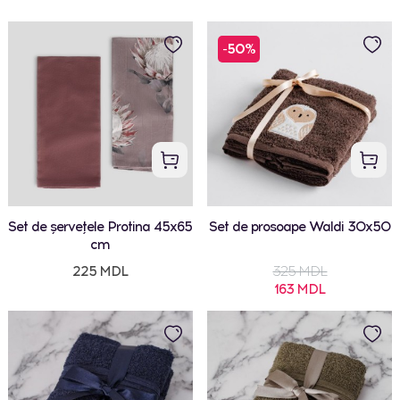
-50%
Set de șervețele Protina 45x65
Set de prosoape Waldi 30x50
cm
225 MDL
325 MDL
163 MDL