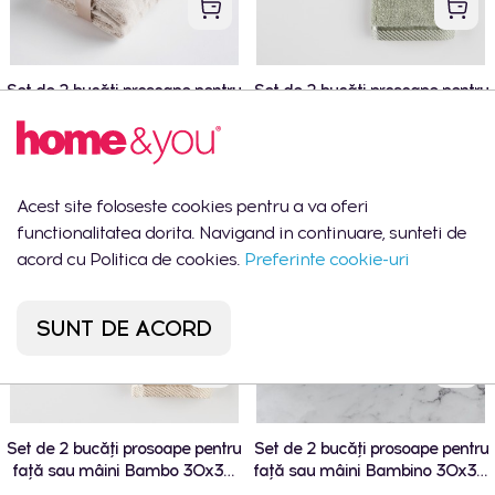
Set de 2 bucăți prosoape pentru
Set de 2 bucăți prosoape pentru
față sau mâini Mauricio 30x50
față sau mâini Bambo 30x30
cm
cm
195 MDL
155 MDL
Acest site foloseste cookies pentru a va oferi
CEL MAI VÂNDUT
functionalitatea dorita. Navigand in continuare, sunteti de
acord cu Politica de cookies.
Preferinte cookie-uri
SUNT DE ACORD
Set de 2 bucăți prosoape pentru
Set de 2 bucăți prosoape pentru
față sau mâini Bambo 30x30
față sau mâini Bambino 30x30
cm
cm