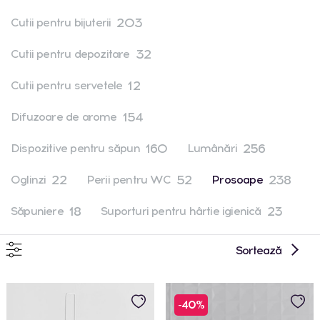
203
Cutii pentru bijuterii
32
Cutii pentru depozitare
12
Cutii pentru servetele
154
Difuzoare de arome
160
256
Dispozitive pentru săpun
Lumânări
22
52
238
Oglinzi
Perii pentru WC
Prosoape
18
23
Săpuniere
Suporturi pentru hârtie igienică
Sortează
-40%