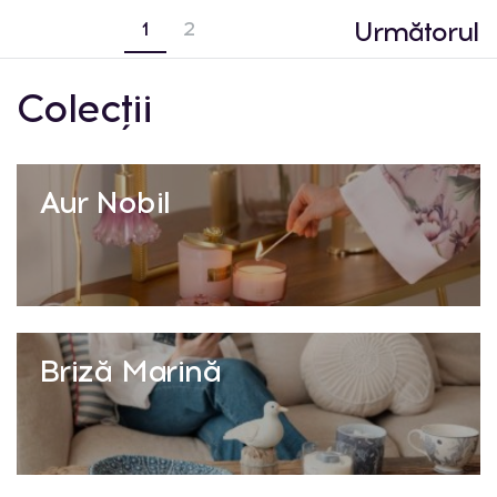
Următorul
1
2
Colecții
Aur Nobil
Briză Marină