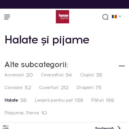
Halate și pijame
Alte subcategorii:
20
94
36
Accesorii
Cearşafuri
Ciupici
52
212
75
Covoare
Cuverturi
Draperii
58
159
199
Halate
Lenjerii pentru pat
Pături
10
Plapume, Perne
Sortează