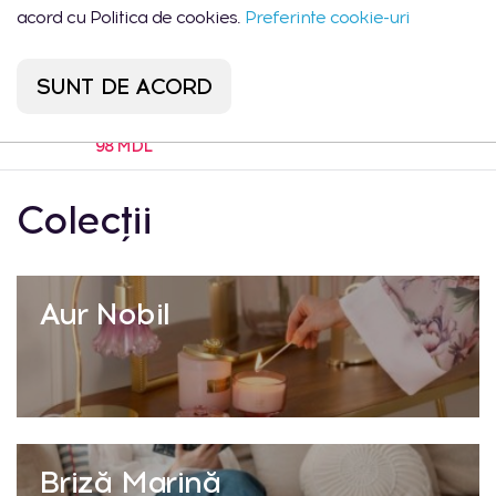
acord cu Politica de cookies.
Preferinte cookie-uri
Suport lingura SPUNERO
SUNT DE ACORD
195 MDL
98 MDL
Colecții
Aur Nobil
Briză Marină