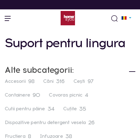
Suport pentru lingura
Alte subcategorii:
98
316
97
Accesorii
Căni
Ceşti
90
4
Containere
Covoras picnic
34
35
Cutii pentru pâine
Cuţite
26
Dispozitive pentru detergent vesela
8
38
Fructiera
Infuzoare