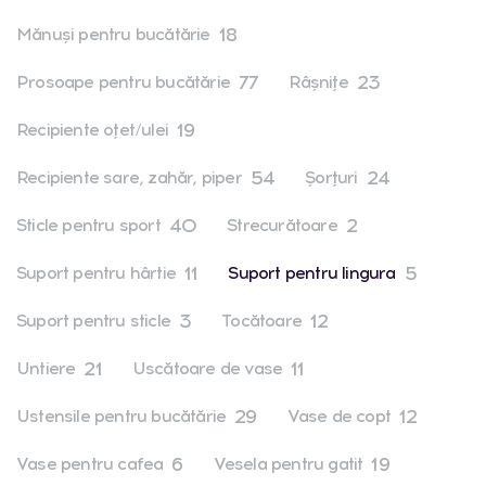
18
Mănuşi pentru bucătărie
77
23
Prosoape pentru bucătărie
Râşniţe
19
Recipiente oţet/ulei
54
24
Recipiente sare, zahăr, piper
Şorţuri
40
2
Sticle pentru sport
Strecurătoare
11
5
Suport pentru hârtie
Suport pentru lingura
3
12
Suport pentru sticle
Tocătoare
21
11
Untiere
Uscătoare de vase
29
12
Ustensile pentru bucătărie
Vase de copt
6
19
Vase pentru cafea
Vesela pentru gatit