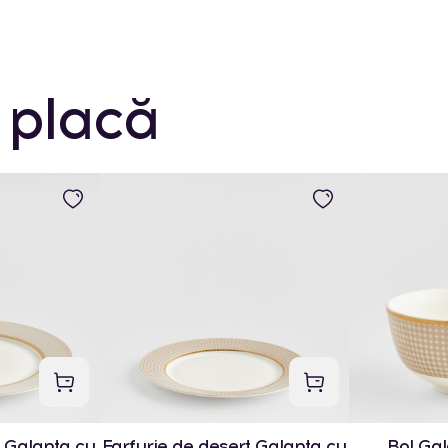
 placă
 Galanta cu
Farfurie de desert Galanta cu
Bol Gal