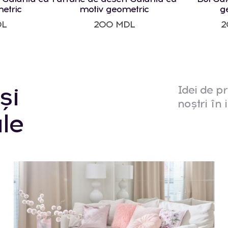
etric
motiv geometric
g
DL
200 MDL
2
și
Idei de pr
noștri în i
le