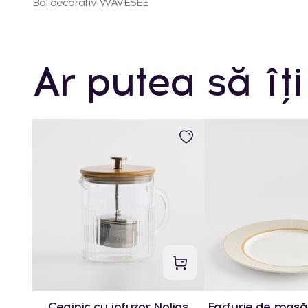
Bol decorativ WAVESEE
Ar putea să îți
Ceainic cu infuzor Nolias
Farfurie de masă