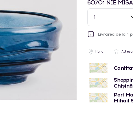
60701-NIE-MISA
1
Livrarea de la 1 p
Harta
Adresa
Cantita
Shoppin
Chișinău
Port Mal
Mihail 