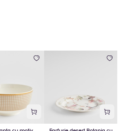
anta cu motiv
Farfurie desert Botania cu