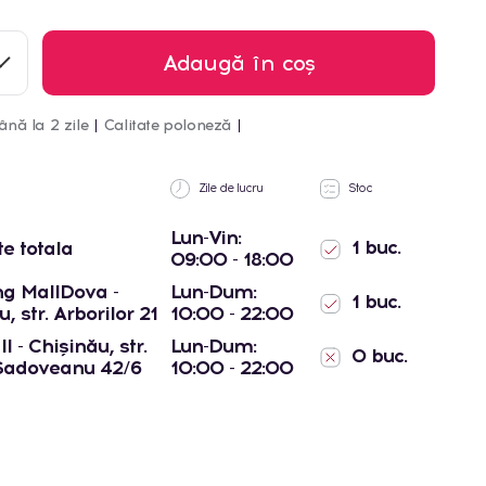
Adaugă în coș
ână la 2 zile
Calitate poloneză
Zile de lucru
Stoc
Lun-Vin:
1 buc.
te totala
09:00 - 18:00
g MallDova -
Lun-Dum:
1 buc.
, str. Arborilor 21
10:00 - 22:00
l - Chișinău, str.
Lun-Dum:
0 buc.
Sadoveanu 42/6
10:00 - 22:00