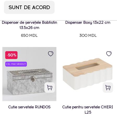
SUNT DE ACORD
Dispenser de șervețele Babtistin
Dispenser Boxy 13x22 cm
13.5x26 cm
650 MDL
300 MDL
-50%
CEL MAI VÂNDUT
Cutie servetele RUNDOS
Cutie pentru servetele CHERI
L25