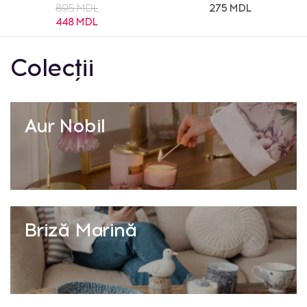
895 MDL
275 MDL
448 MDL
Colecții
Aur Nobil
Briză Marină