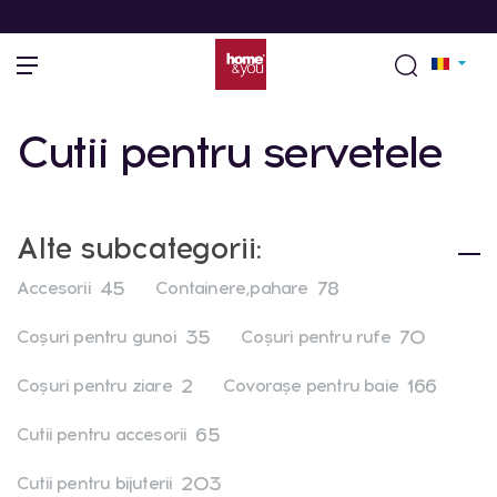
Cutii pentru servetele
Alte subcategorii:
45
78
Accesorii
Containere,pahare
35
70
Coşuri pentru gunoi
Coşuri pentru rufe
2
166
Coşuri pentru ziare
Covoraşe pentru baie
65
Cutii pentru accesorii
203
Cutii pentru bijuterii