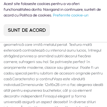
Acest site foloseste cookies pentru a va oferi
ce nu doar subliniază aspectul luxos al aurului, ci și crește
functionalitatea dorita. Navigand in continuare, sunteti de
rezistența la zgârieturi fine. Ceramica asigură stabilitate și
acord cu Politica de cookies.
Preferinte cookie-uri
un caracter natural, ușor mat cu un luciu subtil, evidențiind
atât florile proaspete, cât și cele artificiale. Este o soluție
pentru cei care caută simultan practicitate și stil.Design și
SUNT DE ACORD
stilVaza ovală Smart impresionează prin forma sa
organică neregulată, cu margine valurită și gravură
geometrică care imită metalul periat. Textura mată
exterioară contrastează cu interiorul auriu lucios, întregul
atrăgând privirea și animând subtil decorul fiecărei
camere, sufragerii sau hol. Se potrivește perfect în
aranjamente moderne, clasice sau glamour. Poate fi un
cadou special pentru iubitorii de accesorii originale pentru
casă.Caracteristici și conținutVaza este vândută
individual.Dimensiunile: 12x16x28 cm o fac alegerea ideală
atât pentru expunerea buchetelor, cât și ca element
decorativ independent.Finisajul elegant și forma
universală asigură un aspect deosebit în diverse stiluri