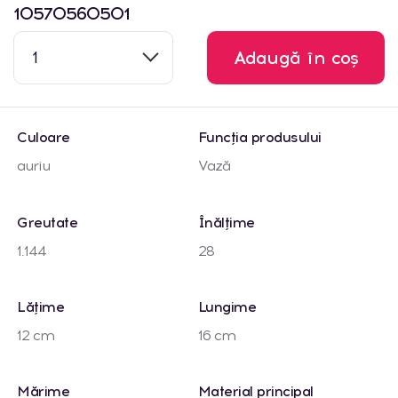
10570560501
1
Adaugă în coș
Culoare
Funcția produsului
auriu
Vază
Greutate
Înălțime
1.144
28
Lățime
Lungime
12 cm
16 cm
Mărime
Material principal