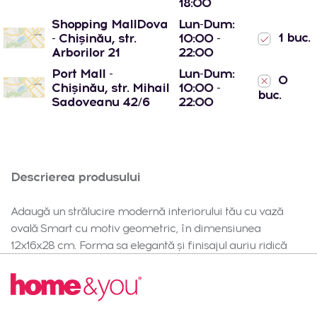
18:00
Shopping MallDova
Lun-Dum:
1 buc.
- Chișinău, str.
10:00 -
Arborilor 21
22:00
Port Mall -
Lun-Dum:
0
Chișinău, str. Mihail
10:00 -
buc.
Sadoveanu 42/6
22:00
Descrierea produsului
Adaugă un strălucire modernă interiorului tău cu vază
ovală Smart cu motiv geometric, în dimensiunea
12x16x28 cm. Forma sa elegantă și finisajul auriu ridică
prestigiul fiecărui spațiu de la prima vedere și sunt ideale
ca decor pentru masă sau raft.Material și beneficiiVaza
este realizată din ceramică de calitate, apreciată în decor
pentru durabilitatea sa. Suprafața este galvanizată, ceea