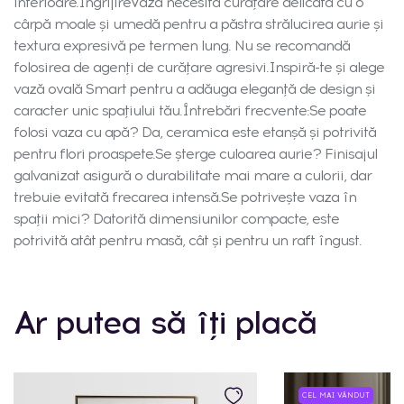
interioare.ÎngrijireVaza necesită curățare delicată cu o
cârpă moale și umedă pentru a păstra strălucirea aurie și
textura expresivă pe termen lung. Nu se recomandă
folosirea de agenți de curățare agresivi.Inspiră-te și alege
vază ovală Smart pentru a adăuga eleganță de design și
caracter unic spațiului tău.Întrebări frecvente:Se poate
folosi vaza cu apă? Da, ceramica este etanșă și potrivită
pentru flori proaspete.Se șterge culoarea aurie? Finisajul
galvanizat asigură o durabilitate mai mare a culorii, dar
trebuie evitată frecarea intensă.Se potrivește vaza în
spații mici? Datorită dimensiunilor compacte, este
potrivită atât pentru masă, cât și pentru un raft îngust.
Ar putea să îți placă
CEL MAI VÂNDUT