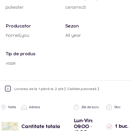
poliester
ceramică
Producator
Sezon
home&you
All year
Tip de produs
vaze
Livrarea de la 1 până la 2 zile
Calitate poloneză
Harta
Adresa
Zile de lucru
Stoc
Lun-Vin:
1 buc.
Cantitate totala
09:00 -