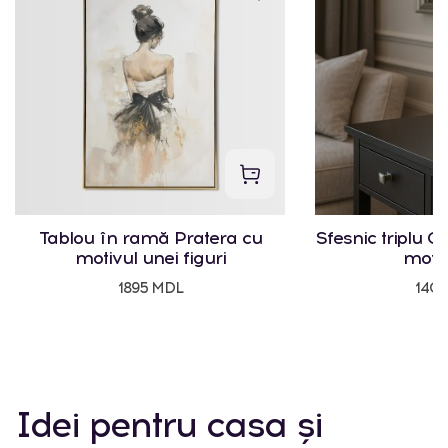
Tablou în ramă Pratera cu
Sfesnic triplu Cr
motivul unei figuri
motiv
1895 MDL
140
Idei pentru casa și