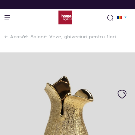
Acasă
Salon
Veze, ghiveciuri pentru flori