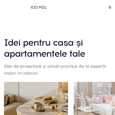
100 MDL
60
Idei pentru casa și
apartamentele tale
Idei de proiectare și soluții practice de la experții
noștri în interior.