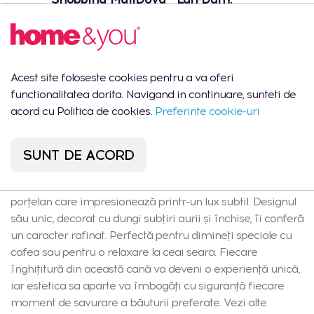
6 buc.
- Chișinău, str.
10:00 -
Arborilor 21
22:00
Port Mall -
Lun-Dum:
2 buc.
Chișinău, str. Mihail
10:00 -
Sadoveanu 42/6
22:00
Acest site foloseste cookies pentru a va oferi
functionalitatea dorita. Navigand in continuare, sunteti de
acord cu Politica de cookies.
Preferinte cookie-uri
Descrierea produsului
SUNT DE ACORD
Cană elegantă cu mâner Linnera este un vas realizat din
porțelan care impresionează printr-un lux subtil. Designul
său unic, decorat cu dungi subțiri aurii și închise, îi conferă
un caracter rafinat. Perfectă pentru dimineți speciale cu
cafea sau pentru o relaxare la ceai seara. Fiecare
înghițitură din această cană va deveni o experiență unică,
iar estetica sa aparte va îmbogăți cu siguranță fiecare
moment de savurare a băuturii preferate. Vezi alte