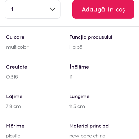
1
Adaugă în coș
Culoare
Funcția produsului
multicolor
Halbă
Greutate
Înălțime
0.316
11
Lățime
Lungime
7.8 cm
11.5 cm
Mărime
Material principal
plastic
new bone china