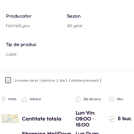
Producator
Sezon
home&you
All year
Tip de produs
cupe
Livrarea de la 1 până la 2 zile
Calitate poloneză
Harta
Adresa
Zile de lucru
Stoc
Lun-Vin:
8 buc.
Cantitate totala
09:00 -
18:00
Shopping MallDova
Lun-Dum: