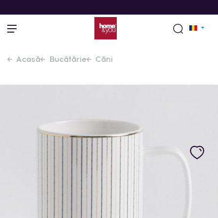
Acasă
Bucătărie
Căni