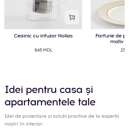
Ceainic cu infuzor Nolias
Farfurie de p
motiv g
645 MDL
250
Idei pentru casa și
apartamentele tale
Idei de proiectare și soluții practice de la experții
noștri în interior.