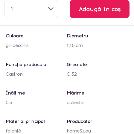
1
Adaugă în coș
Culoare
Diametru
gri deschis
12.5 cm
Funcția produsului
Greutate
Castron
0.32
Înălțime
Mărime
6.5
poliester
Material principal
Producator
faianță
home&you