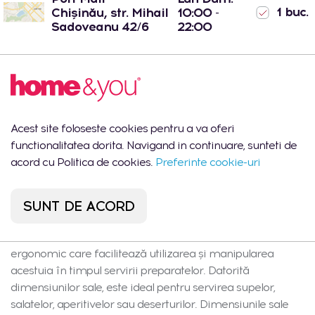
1 buc.
Chișinău, str. Mihail
10:00 -
Sadoveanu 42/6
22:00
Descrierea produsului
Acest site foloseste cookies pentru a va oferi
Miska lanso în culoare gri deschis este un element drăguț
functionalitatea dorita. Navigand in continuare, sunteti de
și practic al echipamentului de bucătărie. Fabricată din
acord cu Politica de cookies.
Preferinte cookie-uri
ceramică, se caracterizează printr-o durabilitate ridicată
și rezistență la deteriorare, ceea ce o face o alegere ideală
pentru utilizarea zilnică. Culoarea dă bolului un aspect
SUNT DE ACORD
modern și elegant, care se potrivește cu diferite stiluri de
interior, de la minimaliste la scandinave. Bolul are o formă
ergonomic care facilitează utilizarea și manipularea
acestuia în timpul servirii preparatelor. Datorită
dimensiunilor sale, este ideal pentru servirea supelor,
salatelor, aperitivelor sau deserturilor. Dimensiunile sale