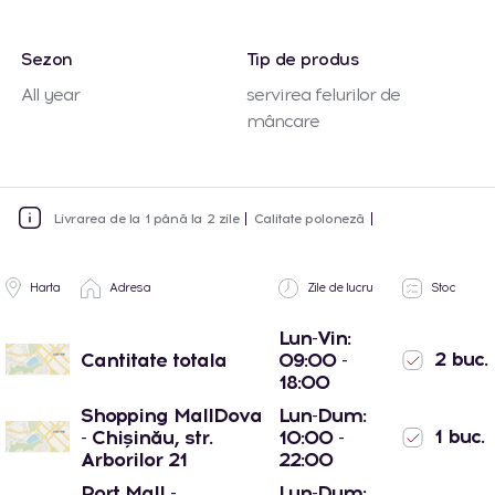
Sezon
Tip de produs
All year
servirea felurilor de
mâncare
Livrarea de la 1 până la 2 zile
Calitate poloneză
Harta
Adresa
Zile de lucru
Stoc
Lun-Vin:
2 buc.
Cantitate totala
09:00 -
18:00
Shopping MallDova
Lun-Dum:
1 buc.
- Chișinău, str.
10:00 -
Arborilor 21
22:00
Port Mall -
Lun-Dum: