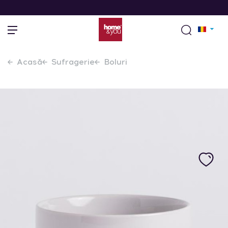
Acasă
Sufragerie
Boluri