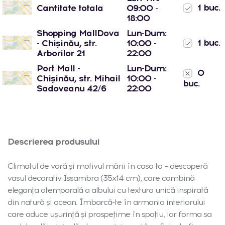
1 buc.
Cantitate totala
09:00 -
18:00
Shopping MallDova
Lun-Dum:
1 buc.
- Chișinău, str.
10:00 -
Arborilor 21
22:00
Port Mall -
Lun-Dum:
0
Chișinău, str. Mihail
10:00 -
buc.
Sadoveanu 42/6
22:00
Descrierea produsului
Climatul de vară și motivul mării în casa ta – descoperă
vasul decorativ Issambra (35x14 cm), care combină
eleganța atemporală a albului cu textura unică inspirată
din natură și ocean. Îmbarcă-te în armonia interiorului
care aduce ușurință și prospețime în spațiu, iar forma sa