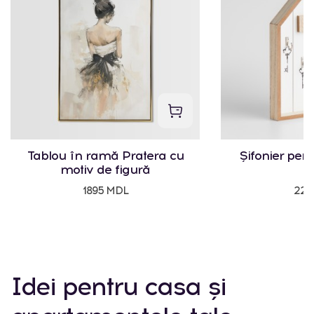
Tablou în ramă Pratera cu
Șifonier pent
motiv de figură
1895 MDL
225
Idei pentru casa și