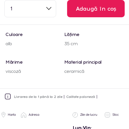
1
Adaugă în coș
Culoare
Lățime
alb
35 cm
Mărime
Material principal
viscoză
ceramică
Livrarea de la 1 până la 2 zile
Calitate poloneză
Harta
Adresa
Zile de lucru
Stoc
Lun-Vin: