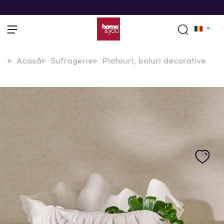
Acasă
Sufragerie
Platouri, boluri decorative