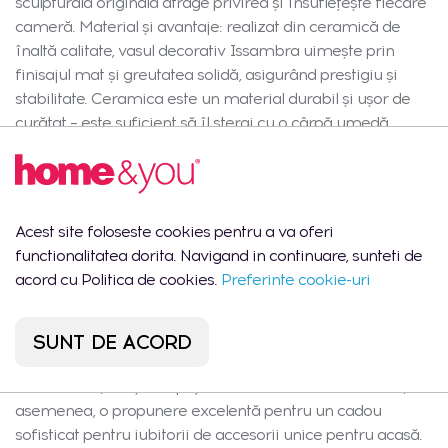
sculpturală originală atrage privirea și însuflețește fiecare
cameră. Material și avantaje: realizat din ceramică de
înaltă calitate, vasul decorativ Issambra uimește prin
finisajul mat și greutatea solidă, asigurând prestigiu și
stabilitate. Ceramica este un material durabil și ușor de
curățat – este suficient să îl ștergi cu o cârpă umedă
pentru a menține strălucirea naturală. Lățimea sa de 35
cm și capacitatea de 300 ml permit crearea de
aranjamente eficiente din potpuri sau flori uscate,
aducând eleganță și funcționalitate în living, dormitor sau
Acest site foloseste cookies pentru a va oferi
baie. Design și stil: vasul decorativ Issambra într-o nuanță
functionalitatea dorita. Navigand in continuare, sunteti de
albă mată se încadrează perfect în ultimele tendințe: stil
acord cu Politica de cookies.
Preferinte cookie-uri
maritim, natural și modern. Forma unduită și textura
expresivă inspirată de scoica mării construiesc o
atmosferă de relaxare de vară pe parcursul întregului an.
SUNT DE ACORD
Se combină perfect atât cu aranjamente luminoase,
minimaliste, cât și cu spații mai eclectice. Aceasta este, de
asemenea, o propunere excelentă pentru un cadou
sofisticat pentru iubitorii de accesorii unice pentru acasă.