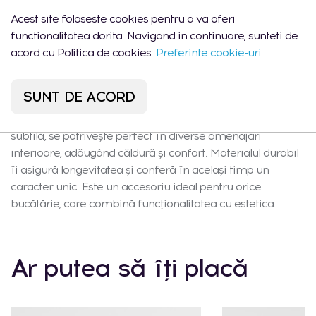
Sadoveanu 42/6
22:00
Acest site foloseste cookies pentru a va oferi
functionalitatea dorita. Navigand in continuare, sunteti de
acord cu Politica de cookies.
Preferinte cookie-uri
Descrierea produsului
SUNT DE ACORD
Bol decorativ din ceramică de gresie în culoare bej
subtilă, se potrivește perfect în diverse amenajări
interioare, adăugând căldură și confort. Materialul durabil
îi asigură longevitatea și conferă în același timp un
caracter unic. Este un accesoriu ideal pentru orice
bucătărie, care combină funcționalitatea cu estetica.
Ar putea să îți placă