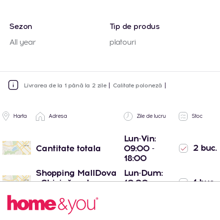
Sezon
Tip de produs
All year
platouri
Livrarea de la 1 până la 2 zile
Calitate poloneză
Harta
Adresa
Zile de lucru
Stoc
Lun-Vin:
2 buc.
Cantitate totala
09:00 -
18:00
Shopping MallDova
Lun-Dum:
1 buc.
- Chișinău, str.
10:00 -
Arborilor 21
22:00
Port Mall -
Lun-Dum:
1 buc.
Chișinău, str. Mihail
10:00 -