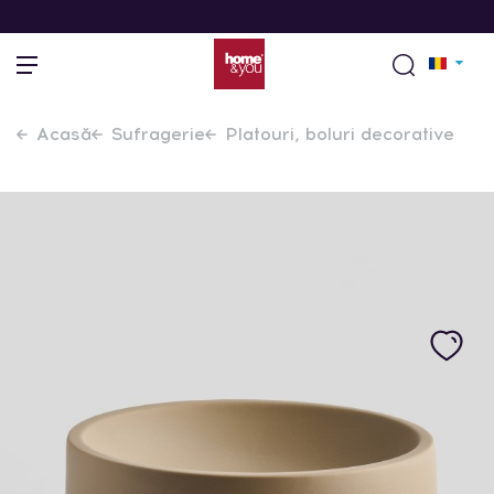
Acasă
Sufragerie
Platouri, boluri decorative