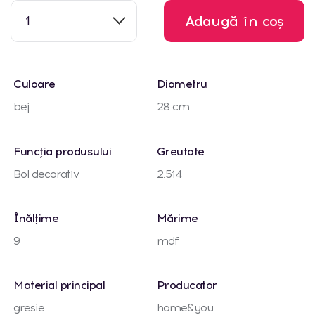
1
Adaugă în coș
Culoare
Diametru
bej
28 cm
Funcția produsului
Greutate
Bol decorativ
2.514
Înălțime
Mărime
9
mdf
Material principal
Producator
gresie
home&you