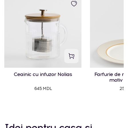
Ceainic cu infuzor Nolias
Farfurie de m
motiv g
645 MDL
250
Idei pentru casa și