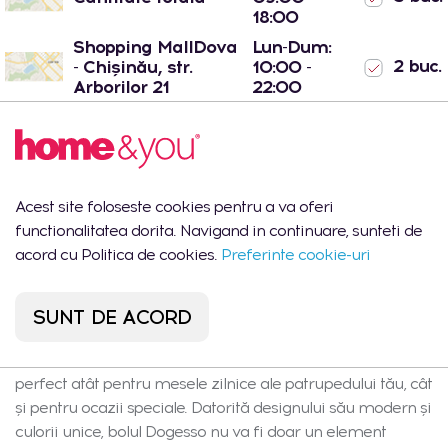
18:00
Shopping MallDova
Lun-Dum:
2 buc.
- Chișinău, str.
10:00 -
Arborilor 21
22:00
Port Mall -
Lun-Dum:
3 buc.
Chișinău, str. Mihail
10:00 -
Sadoveanu 42/6
22:00
Acest site foloseste cookies pentru a va oferi
functionalitatea dorita. Navigand in continuare, sunteti de
acord cu Politica de cookies.
Preferinte cookie-uri
Descrierea produsului
Dogesso este un bol pentru animale de companie de
SUNT DE ACORD
design, de culoare albă, realizat din porțelan new bone
china de cea mai înaltă calitate. Acest bol elegant este
perfect atât pentru mesele zilnice ale patrupedului tău, cât
și pentru ocazii speciale. Datorită designului său modern și
culorii unice, bolul Dogesso nu va fi doar un element