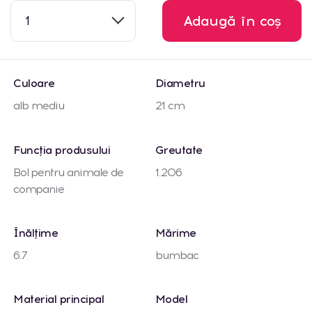
1
Adaugă în coș
Culoare
Diametru
alb mediu
21 cm
Funcția produsului
Greutate
Bol pentru animale de
1.206
companie
Înălțime
Mărime
6.7
bumbac
Material principal
Model