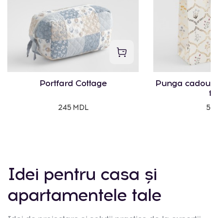
Portfard Cottage
Punga cadou Vi
fl
245 MDL
50
Idei pentru casa și
apartamentele tale