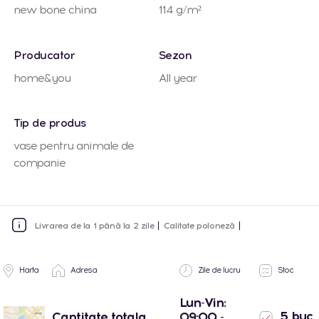
new bone china
114 g/m²
Producator
Sezon
home&you
All year
Tip de produs
vase pentru animale de
companie
Livrarea de la 1 până la 2 zile
Calitate poloneză
Harta
Adresa
Zile de lucru
Stoc
Lun-Vin:
5 buc.
Cantitate totala
09:00 -