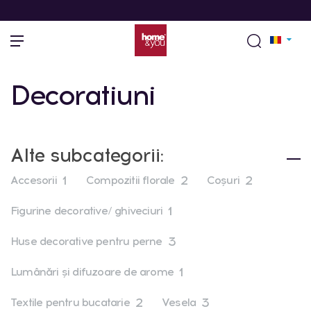
Decoratiuni
Alte subcategorii:
1
2
2
Accesorii
Compozitii florale
Coșuri
1
Figurine decorative/ ghiveciuri
3
Huse decorative pentru perne
1
Lumânări și difuzoare de arome
2
3
Textile pentru bucatarie
Vesela