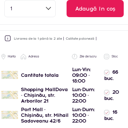
1
Adaugă în coș
Livrarea de la 1 până la 2 zile
Calitate poloneză
Harta
Adresa
Zile de lucru
Stoc
Lun-Vin:
66
Cantitate totala
09:00 -
buc.
18:00
Shopping MallDova
Lun-Dum:
20
- Chișinău, str.
10:00 -
buc.
Arborilor 21
22:00
Port Mall -
Lun-Dum:
16
Chișinău, str. Mihail
10:00 -
buc.
Sadoveanu 42/6
22:00