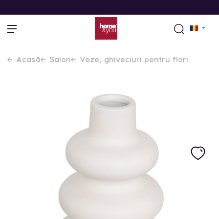
Acasă
Salon
Veze, ghiveciuri pentru flori