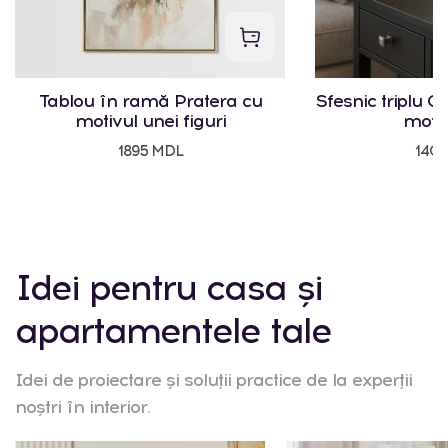
Tablou în ramă Pratera cu
Sfesnic triplu Cr
motivul unei figuri
motiv
1895 MDL
140
Idei pentru casa și
apartamentele tale
Idei de proiectare și soluții practice de la experții
noștri în interior.