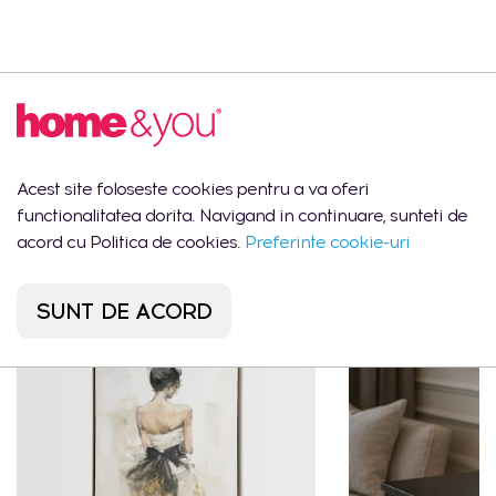
Descrierea produsului
Vaza ZIVA H15
Acest site foloseste cookies pentru a va oferi
functionalitatea dorita. Navigand in continuare, sunteti de
Ar putea să îți placă
acord cu Politica de cookies.
Preferinte cookie-uri
SUNT DE ACORD
CEL MAI VÂNDUT