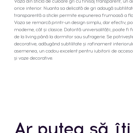
Vază din sticlă de culoare gri cu finisaj transparent, un 
orice interior. Nuanta sa delicată de gri adaugă subtilitat
transparentă a sticlei permite expunerea frumoasă a flor
Vaza se remarcă printr-un design simplu, dar efectiv, po
moderne, cât şi clasice. Datorită universalităţii, poate fi 
de la living până la dormitor sau sufragerie. Se potriveş
decorative, adăugând subtilitate şi rafinament interioru
asemenea, un cadou excelent pentru iubitorii de accesor
şi vaze decorative.
Ar putea să îți