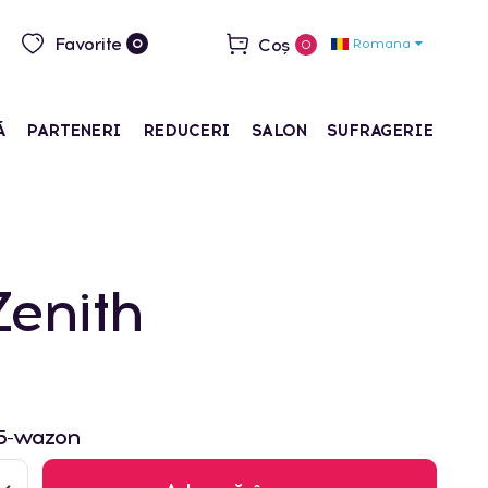
Favorite
Coș
Romana
0
0
Ă
PARTENERI
REDUCERI
SALON
SUFRAGERIE
Zenith
5-wazon