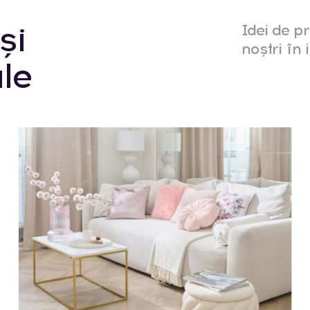
și
Idei de pr
noștri în i
le