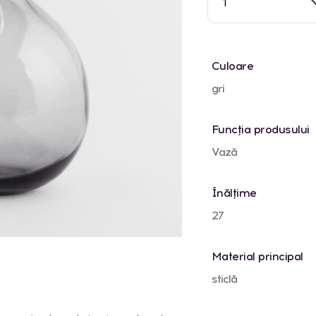
1
Culoare
gri
Funcția produsului
Vază
Înălțime
27
Material principal
sticlă