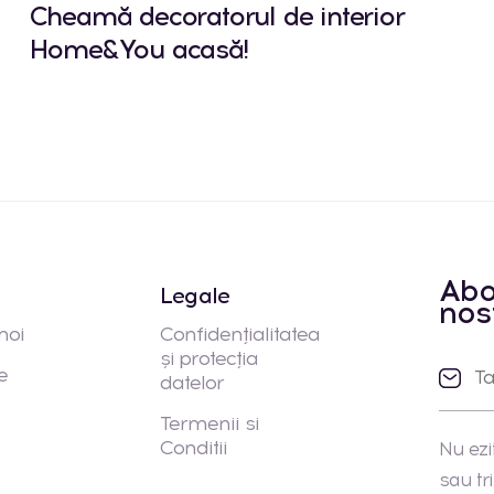
Cheamă decoratorul de interior
Home&You acasă!
Abo
Legale
nos
noi
Confidențialitatea
și protecția
e
datelor
Termenii si
Conditii
Nu ezi
sau tr