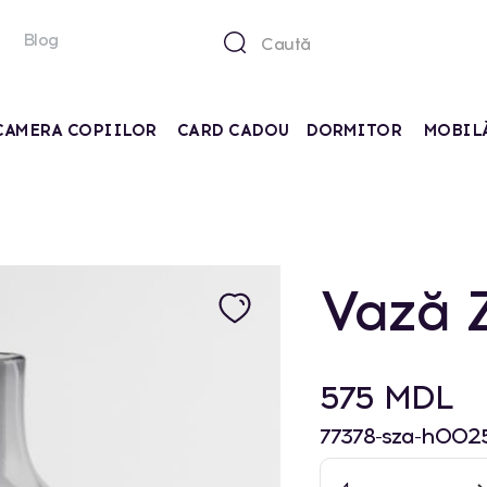
Blog
CAMERA COPIILOR
CARD CADOU
DORMITOR
MOBIL
Vază 
575 MDL
77378-sza-h002