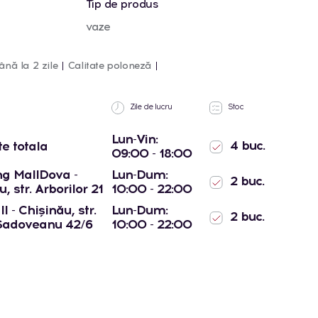
Tip de produs
vaze
ână la 2 zile
Calitate poloneză
Zile de lucru
Stoc
Lun-Vin:
4 buc.
te totala
09:00 - 18:00
g MallDova -
Lun-Dum:
2 buc.
, str. Arborilor 21
10:00 - 22:00
l - Chișinău, str.
Lun-Dum:
2 buc.
Sadoveanu 42/6
10:00 - 22:00