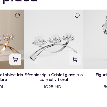
al shine trio
Sfesnic triplu Cristal glass trio
Figur
loral
cu motiv floral
DL
1025 MDL
5