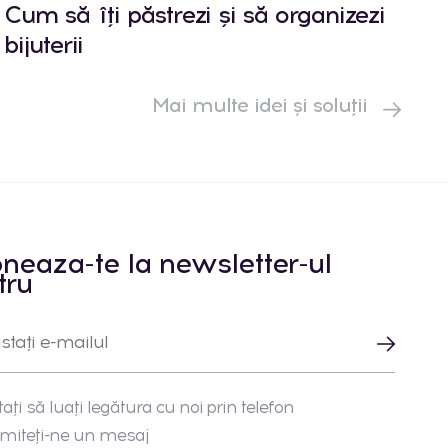
Cum să îți păstrezi și să organizezi
bijuterii
Mai multe idei și soluții
neaza-te la newsletter-ul
tru
tați să luați legătura cu noi prin telefon
imiteți-ne un mesaj