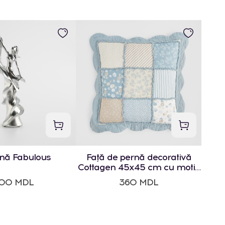
ină Fabulous
Față de pernă decorativă
Cottagen 45x45 cm cu motiv
geometric
00 MDL
360 MDL