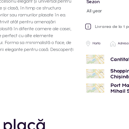
accesoriu elegant şi universal pentru
Sezon
e şi clasă, în timp ce structura
All year
ilor sau ramurilor plasate în ea.
trivit atât pentru amenajări
Livrarea de la 1 p
folosită în diferite camere ale casei,
te perfect cu alte elemente
lui. Forma sa minimalistă o face, de
Harta
Adresa
ii elegante pentru casă. Descoperiţi
Cantita
Shoppin
Chișinău
Port Mal
Mihail 
 placă