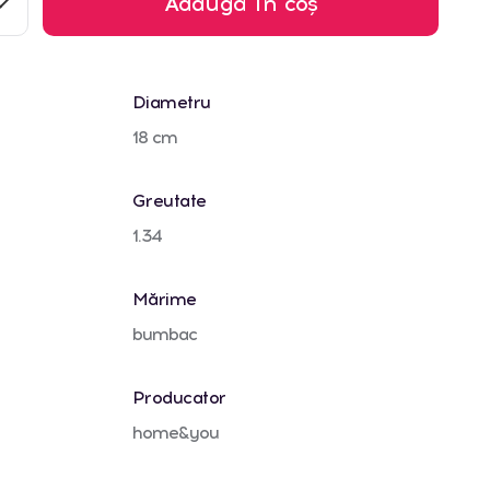
Adaugă în coș
Diametru
18 cm
Greutate
1.34
Mărime
bumbac
Producator
home&you