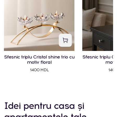
Sfesnic triplu Cristal shine trio cu
Sfesnic triplu Cr
motiv floral
motiv
1400 MDL
140
Idei pentru casa și
apartamentele tale