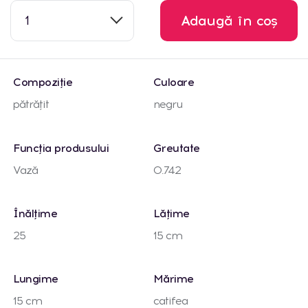
1
Adaugă în coș
Compoziție
Culoare
pătrățit
negru
Funcția produsului
Greutate
Vază
0.742
Înălțime
Lățime
25
15 cm
Lungime
Mărime
15 cm
catifea