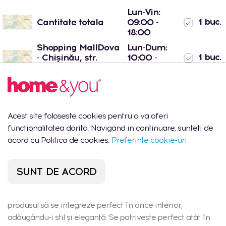
Lun-Vin:
1 buc.
Cantitate totala
09:00 -
18:00
Shopping MallDova
Lun-Dum:
1 buc.
- Chișinău, str.
10:00 -
Arborilor 21
22:00
Port Mall -
Lun-Dum:
0
Chișinău, str. Mihail
10:00 -
buc.
Sadoveanu 42/6
22:00
Acest site foloseste cookies pentru a va oferi
functionalitatea dorita. Navigand in continuare, sunteti de
acord cu Politica de cookies.
Preferinte cookie-uri
Descrierea produsului
SUNT DE ACORD
Rondos este o vază elegantă confecționată din dolomit
negru. Această culoare atemporală și universală face ca
produsul să se integreze perfect în orice interior,
adăugându-i stil și eleganță. Se potrivește perfect atât în