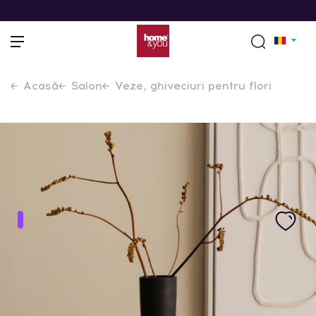
Acasă
Salon
Veze, ghiveciuri pentru flori