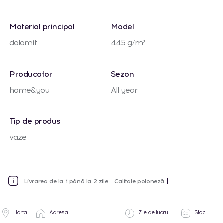
Material principal
Model
dolomit
445 g/m²
Producator
Sezon
home&you
All year
Tip de produs
vaze
Livrarea de la 1 până la 2 zile
Calitate poloneză
Harta
Adresa
Zile de lucru
Stoc