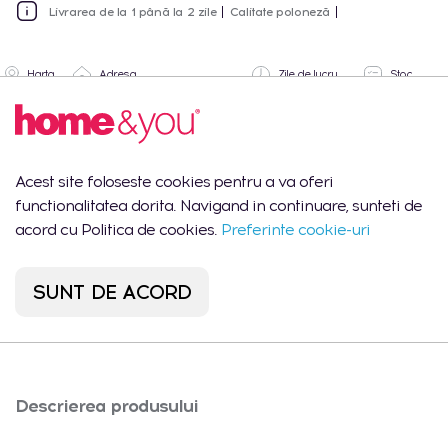
Livrarea de la 1 până la 2 zile
Calitate poloneză
Harta
Adresa
Zile de lucru
Stoc
Lun-Vin:
1 buc.
Cantitate totala
09:00 -
18:00
Acest site foloseste cookies pentru a va oferi
Shopping MallDova
Lun-Dum:
functionalitatea dorita. Navigand in continuare, sunteti de
1 buc.
- Chișinău, str.
10:00 -
Arborilor 21
22:00
acord cu Politica de cookies.
Preferinte cookie-uri
Port Mall -
Lun-Dum:
0
Chișinău, str. Mihail
10:00 -
buc.
SUNT DE ACORD
Sadoveanu 42/6
22:00
Descrierea produsului