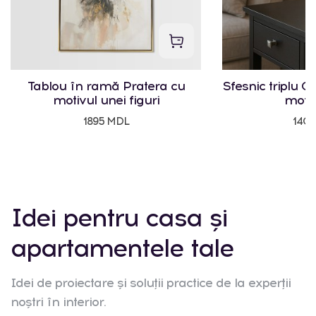
Tablou în ramă Pratera cu
Sfesnic triplu Cr
motivul unei figuri
motiv
1895 MDL
140
Idei pentru casa și
apartamentele tale
Idei de proiectare și soluții practice de la experții
noștri în interior.