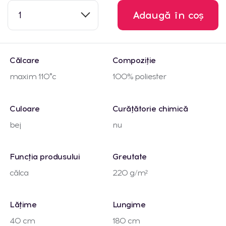
1
Adaugă în coș
Călcare
Compoziție
maxim 110°c
100% poliester
Culoare
Curățătorie chimică
bej
nu
Funcția produsului
Greutate
călca
220 g/m²
Lățime
Lungime
40 cm
180 cm