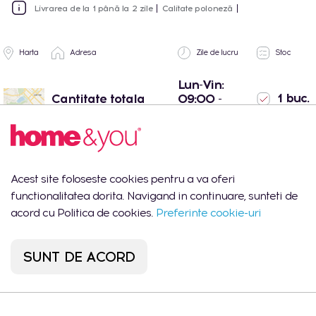
Livrarea de la 1 până la 2 zile
Calitate poloneză
Harta
Adresa
Zile de lucru
Stoc
Lun-Vin:
1 buc.
Cantitate totala
09:00 -
18:00
Shopping MallDova
Lun-Dum:
1 buc.
- Chișinău, str.
10:00 -
Arborilor 21
22:00
Acest site foloseste cookies pentru a va oferi
Port Mall -
Lun-Dum:
0
functionalitatea dorita. Navigand in continuare, sunteti de
Chișinău, str. Mihail
10:00 -
buc.
Sadoveanu 42/6
22:00
acord cu Politica de cookies.
Preferinte cookie-uri
SUNT DE ACORD
Descrierea produsului