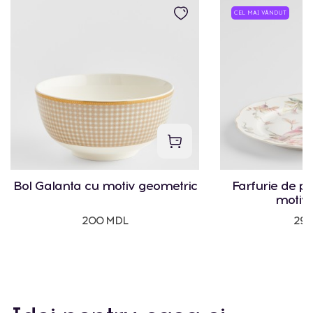
CEL MAI VÂNDUT
Bol Galanta cu motiv geometric
Farfurie de p
motiv 
200 MDL
295