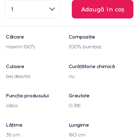
1
Adaugă în coș
Călcare
Compoziție
maxim 150°c
100% bumbac
Culoare
Curățătorie chimică
bej deschis
nu
Funcția produsului
Greutate
călca
0.316
Lățime
Lungime
35 cm
180 cm