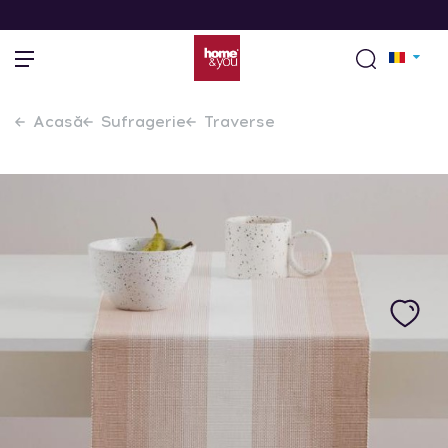
Acasă
Sufragerie
Traverse