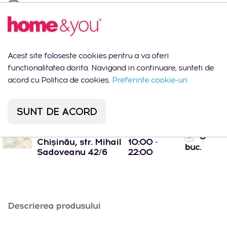
Livrarea de la 1 până la 2 zile
Calitate poloneză
Harta
Adresa
Zile de lucru
Stoc
Acest site foloseste cookies pentru a va oferi
Lun-Vin:
functionalitatea dorita. Navigand in continuare, sunteti de
1 buc.
Cantitate totala
09:00 -
acord cu Politica de cookies.
Preferinte cookie-uri
18:00
Shopping MallDova
Lun-Dum:
1 buc.
- Chișinău, str.
10:00 -
SUNT DE ACORD
Arborilor 21
22:00
Port Mall -
Lun-Dum:
0
Chișinău, str. Mihail
10:00 -
buc.
Sadoveanu 42/6
22:00
Descrierea produsului