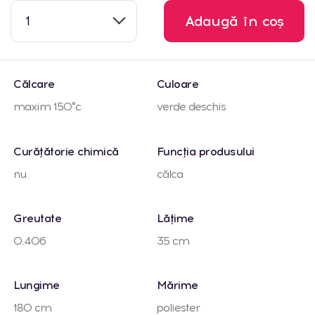
1
Adaugă în coș
Călcare
Culoare
maxim 150°c
verde deschis
Curățătorie chimică
Funcția produsului
nu
călca
Greutate
Lățime
0.406
35 cm
Lungime
Mărime
180 cm
poliester