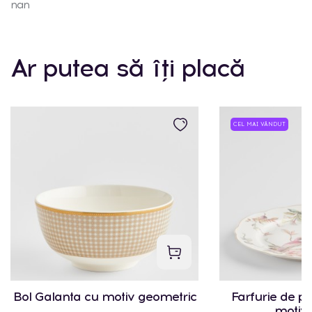
nan
Ar putea să îți placă
CEL MAI VÂNDUT
Bol Galanta cu motiv geometric
Farfurie de p
motiv 