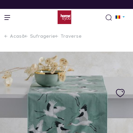
Acasă
Sufragerie
Traverse