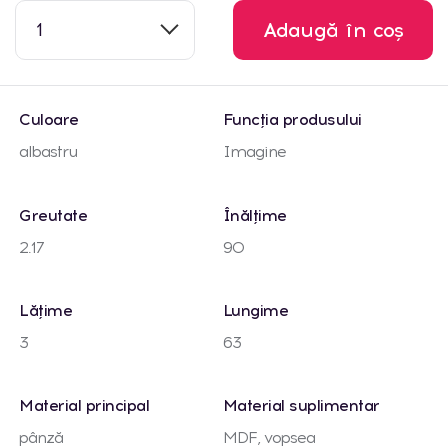
1
Adaugă în coș
Culoare
Funcția produsului
albastru
Imagine
Greutate
Înălțime
2.17
90
Lățime
Lungime
3
63
Material principal
Material suplimentar
pânză
MDF, vopsea