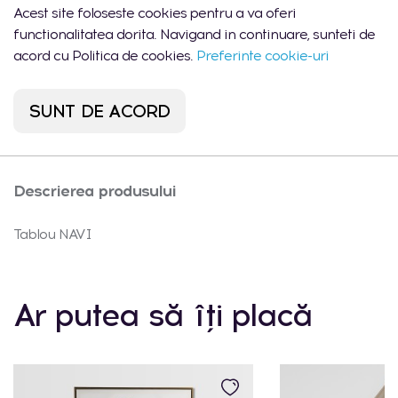
Acest site foloseste cookies pentru a va oferi
1 buc.
- Chișinău, str.
10:00 -
Arborilor 21
22:00
functionalitatea dorita. Navigand in continuare, sunteti de
acord cu Politica de cookies.
Preferinte cookie-uri
Port Mall -
Lun-Dum:
0
Chișinău, str. Mihail
10:00 -
buc.
Sadoveanu 42/6
22:00
SUNT DE ACORD
Descrierea produsului
Tablou NAVI
Ar putea să îți placă