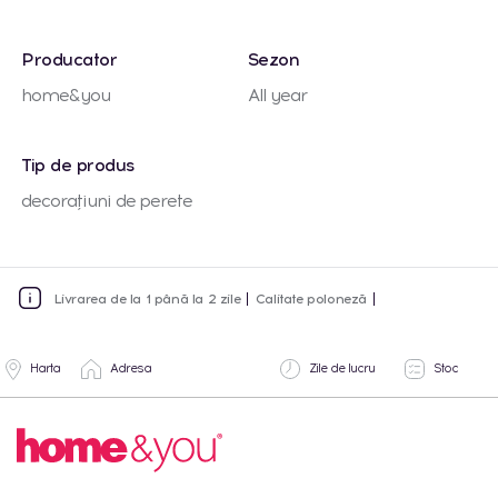
Producator
Sezon
home&you
All year
Tip de produs
decorațiuni de perete
Livrarea de la 1 până la 2 zile
Calitate poloneză
Harta
Adresa
Zile de lucru
Stoc
Lun-Vin:
1 buc.
Cantitate totala
09:00 -
18:00
Shopping MallDova
Lun-Dum: