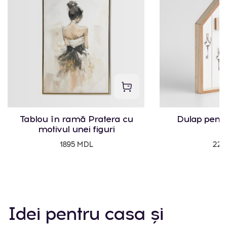
Tablou în ramă Pratera cu
Dulap pentr
motivul unei figuri
1895 MDL
225
Idei pentru casa și