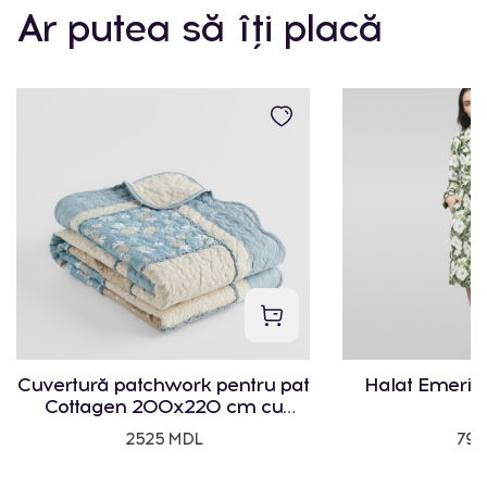
Ar putea să îți placă
Cuvertură patchwork pentru pat
Halat Emeris 
Cottagen 200x220 cm cu
motiv floral
2525 MDL
795