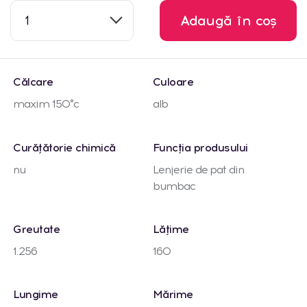
1
Adaugă în coș
Călcare
Culoare
maxim 150°c
alb
Curățătorie chimică
Funcția produsului
nu
Lenjerie de pat din
bumbac
Greutate
Lățime
1.256
160
Lungime
Mărime