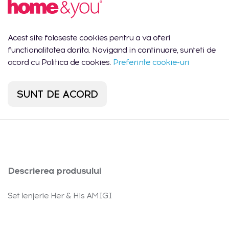
Harta
Adresa
Zile de lucru
Stoc
Lun-Vin:
1 buc.
Cantitate totala
09:00 -
Acest site foloseste cookies pentru a va oferi
18:00
functionalitatea dorita. Navigand in continuare, sunteti de
Shopping MallDova
Lun-Dum:
acord cu Politica de cookies.
Preferinte cookie-uri
1 buc.
- Chișinău, str.
10:00 -
Arborilor 21
22:00
SUNT DE ACORD
Port Mall -
Lun-Dum:
0
Chișinău, str. Mihail
10:00 -
buc.
Sadoveanu 42/6
22:00
Descrierea produsului
Set lenjerie Her & His AMIGI