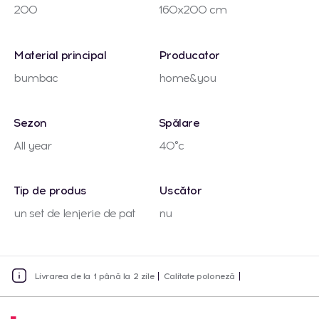
200
160x200 cm
Material principal
Producator
bumbac
home&you
Sezon
Spălare
All year
40°c
Tip de produs
Uscător
un set de lenjerie de pat
nu
Livrarea de la 1 până la 2 zile
Calitate poloneză