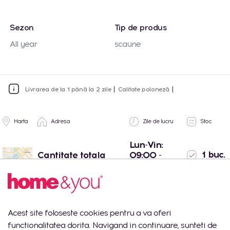
Sezon
Tip de produs
All year
scaune
Livrarea de la 1 până la 2 zile
Calitate poloneză
Harta
Adresa
Zile de lucru
Stoc
Lun-Vin:
1 buc.
Cantitate totala
09:00 -
18:00
Shopping MallDova
Lun-Dum:
1 buc.
- Chișinău, str.
10:00 -
Arborilor 21
22:00
Acest site foloseste cookies pentru a va oferi
Port Mall -
Lun-Dum:
0
functionalitatea dorita. Navigand in continuare, sunteti de
Chișinău, str. Mihail
10:00 -