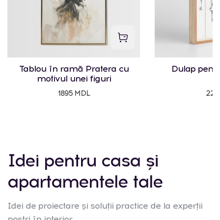
Tablou în ramă Pratera cu
Dulap pentr
motivul unei figuri
1895 MDL
225
Idei pentru casa și
apartamentele tale
Idei de proiectare și soluții practice de la experții
noștri în interior.