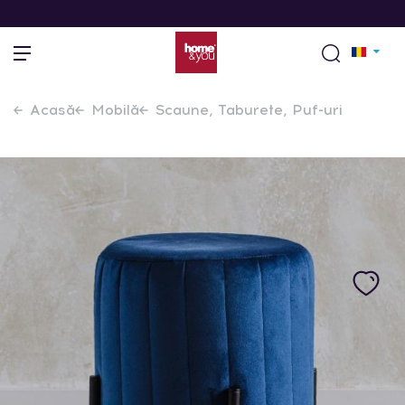
Acasă
Mobilă
Scaune, Taburete, Puf-uri