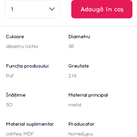
1
Adaugă în coș
Culoare
Diametru
albastru închis
36
Funcția produsului
Greutate
Puf
2.14
Înălțime
Material principal
30
metal
Material suplimentar
Producator
catifea, MDF
home&you