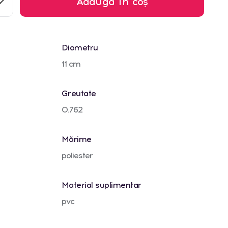
Adaugă în coș
Diametru
11 cm
Greutate
0.762
Mărime
poliester
Material suplimentar
pvc