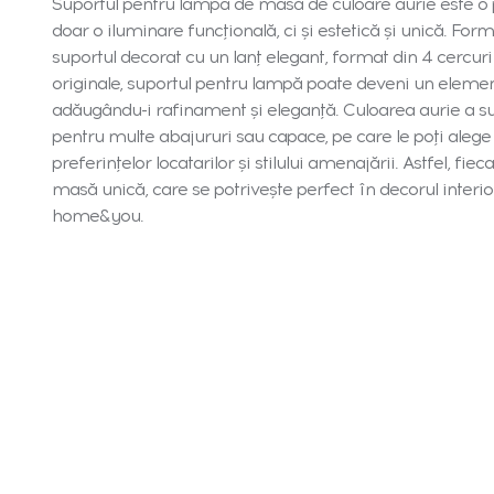
Suportul pentru lampa de masă de culoare aurie este o 
doar o iluminare funcțională, ci și estetică și unică. Fo
suportul decorat cu un lanț elegant, format din 4 cercuri 
originale, suportul pentru lampă poate deveni un element 
adăugându-i rafinament și eleganță. Culoarea aurie a sup
pentru multe abajururi sau capace, pe care le poți alege 
preferințelor locatarilor și stilului amenajării. Astfel, f
masă unică, care se potrivește perfect în decorul interio
home&you.