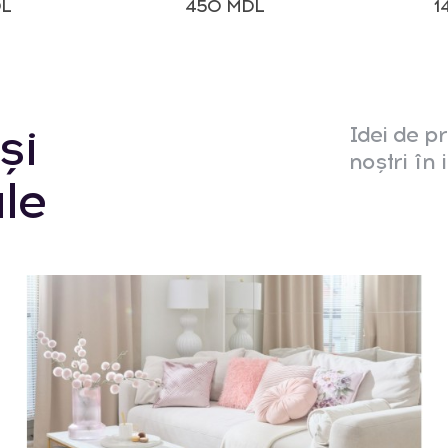
DL
450 MDL
1
și
Idei de pr
noștri în i
le