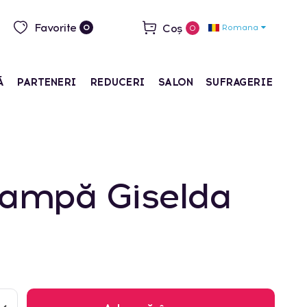
Favorite
Coș
Romana
0
0
Ă
PARTENERI
REDUCERI
SALON
SUFRAGERIE
lampă Giselda