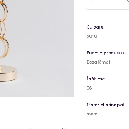
1
Culoare
auriu
Funcția produsului
Baza lămpii
Înălțime
36
Material principal
metal