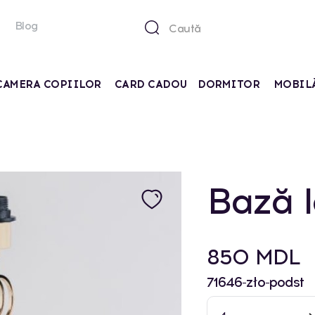
Blog
CAMERA COPIILOR
CARD CADOU
DORMITOR
MOBIL
Bază 
850 MDL
71646-zło-podst