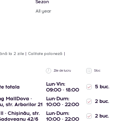
Sezon
All year
ână la 2 zile
Calitate poloneză
Zile de lucru
Stoc
Lun-Vin:
5 buc.
te totala
09:00 - 18:00
g MallDova -
Lun-Dum:
2 buc.
, str. Arborilor 21
10:00 - 22:00
l - Chișinău, str.
Lun-Dum:
2 buc.
Sadoveanu 42/6
10:00 - 22:00