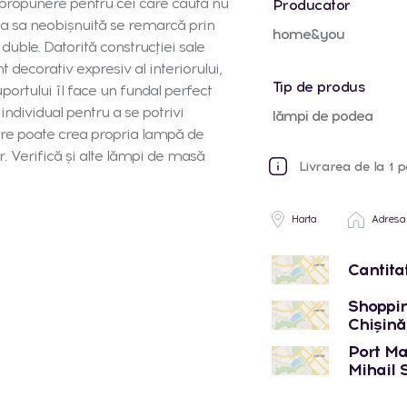
propunere pentru cei care caută nu
Producator
rma sa neobișnuită se remarcă prin
home&you
duble. Datorită construcției sale
decorativ expresiv al interiorului,
Tip de produs
ortului îl face un fundal perfect
individual pentru a se potrivi
lămpi de podea
iecare poate crea propria lampă de
r. Verifică și alte lămpi de masă
Livrarea de la 1 p
Harta
Adresa
Cantita
Shoppin
Chișinău
Port Mal
Mihail 