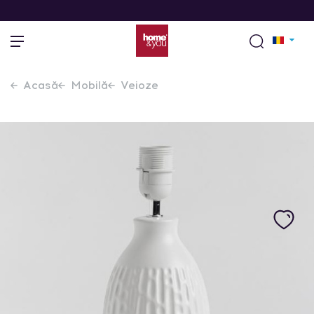
Acasă
Mobilă
Veioze