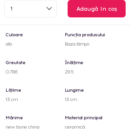
1
Adaugă în coș
Culoare
Funcția produsului
alb
Baza lămpii
Greutate
Înălțime
0.786
29.5
Lățime
Lungime
13 cm
13 cm
Mărime
Material principal
new bone china
ceramică