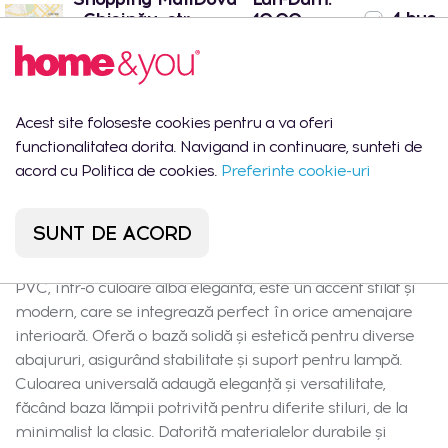
1 buc.
- Chișinău, str.
10:00 -
Arborilor 21
22:00
Port Mall -
Lun-Dum:
0
Chișinău, str. Mihail
10:00 -
buc.
Sadoveanu 42/6
22:00
Acest site foloseste cookies pentru a va oferi
functionalitatea dorita. Navigand in continuare, sunteti de
acord cu Politica de cookies.
Preferinte cookie-uri
Descrierea produsului
SUNT DE ACORD
Baza lămpii din ceramică, cu adaos de metal și material
PVC, într-o culoare albă elegantă, este un accent stilat și
modern, care se integrează perfect în orice amenajare
interioară. Oferă o bază solidă și estetică pentru diverse
abajururi, asigurând stabilitate și suport pentru lampă.
Culoarea universală adaugă eleganță și versatilitate,
făcând baza lămpii potrivită pentru diferite stiluri, de la
minimalist la clasic. Datorită materialelor durabile și