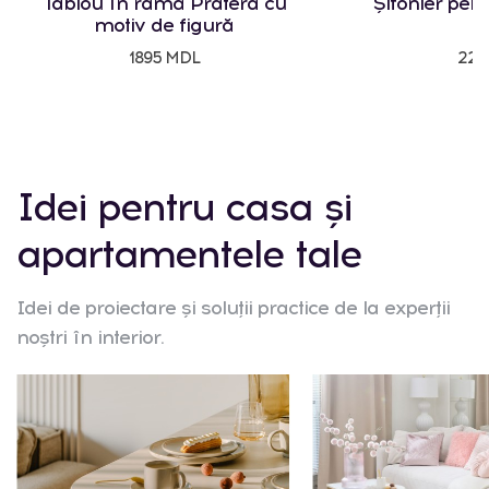
Tablou în ramă Pratera cu
Șifonier pent
motiv de figură
1895 MDL
225
Idei pentru casa și
apartamentele tale
Idei de proiectare și soluții practice de la experții
noștri în interior.