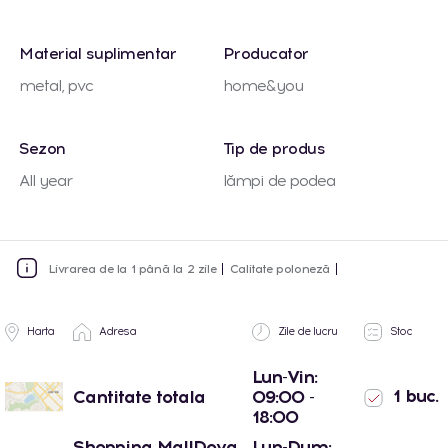
Material suplimentar
Producator
metal, pvc
home&you
Sezon
Tip de produs
All year
lămpi de podea
Livrarea de la 1 până la 2 zile
Calitate poloneză
Harta
Adresa
Zile de lucru
Stoc
Lun-Vin:
1 buc.
Cantitate totala
09:00 -
18:00
Shopping MallDova
Lun-Dum: