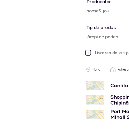
Producator
home&you
Tip de produs
lămpi de podea
Livrarea de la 1 p
Harta
Adresa
Cantita
Shoppin
Chișinău
Port Mal
Mihail 