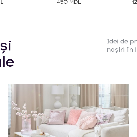
DL
450 MDL
1
și
Idei de pr
noștri în i
le