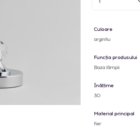
1
Culoare
argintiu
Funcția produsului
Baza lămpii
Înălțime
30
Material principal
fier