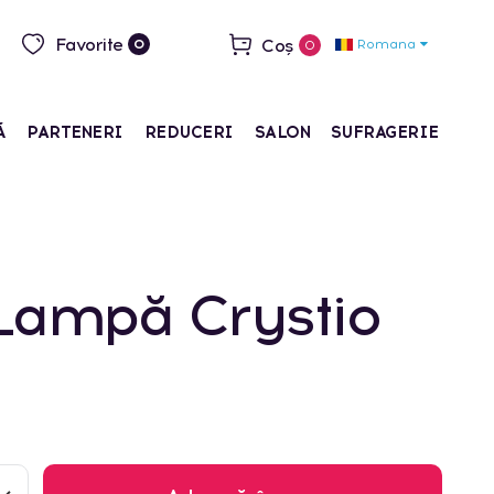
Favorite
Coș
Romana
0
0
Ă
PARTENERI
REDUCERI
SALON
SUFRAGERIE
Lampă Crystio