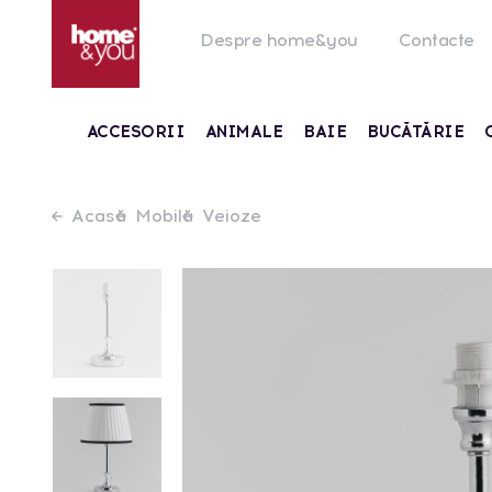
Despre home&you
Contacte
ACCESORII
ANIMALE
BAIE
BUCĂTĂRIE
Acasă
Mobilă
Veioze