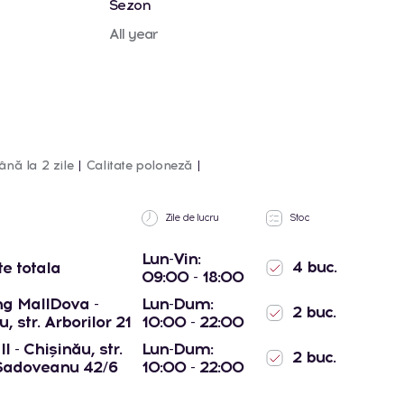
Sezon
All year
ână la 2 zile
Calitate poloneză
Zile de lucru
Stoc
Lun-Vin:
4 buc.
te totala
09:00 - 18:00
g MallDova -
Lun-Dum:
2 buc.
, str. Arborilor 21
10:00 - 22:00
l - Chișinău, str.
Lun-Dum:
2 buc.
Sadoveanu 42/6
10:00 - 22:00