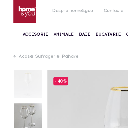
Despre home&you
Contacte
ACCESORII
ANIMALE
BAIE
BUCĂTĂRIE
Acasă
Sufragerie
Pahare
- 40%