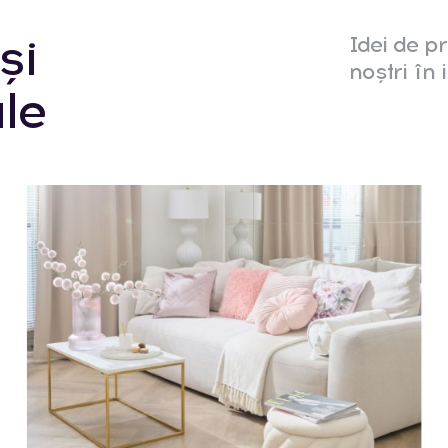
și
Idei de pr
noștri în i
le