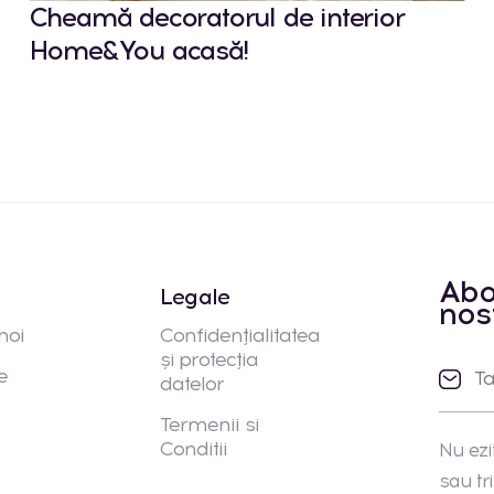
Cheamă decoratorul de interior
Home&You acasă!
Abo
Legale
nos
noi
Confidențialitatea
și protecția
e
datelor
Termenii si
Conditii
Nu ezi
sau tr