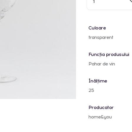
1
Culoare
transparent
Funcția produsului
Pahar de vin
Înălțime
25
Producator
home&you