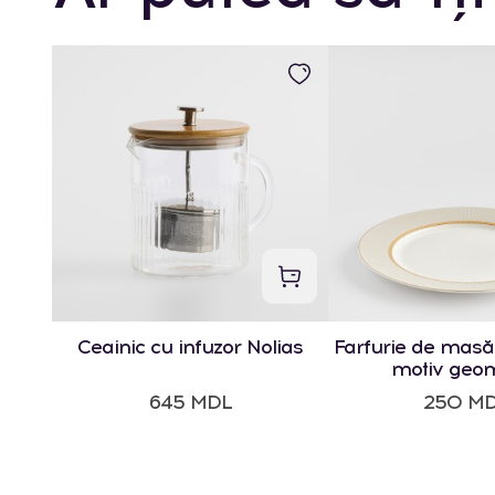
Ceainic cu infuzor Nolias
Farfurie de masă
motiv geom
645 MDL
250 M