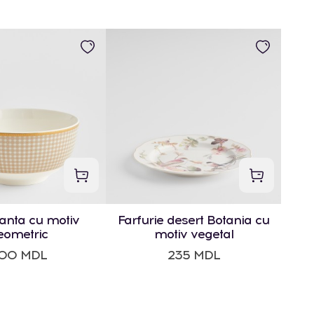
anta cu motiv
Farfurie desert Botania cu
eometric
motiv vegetal
00 MDL
235 MDL