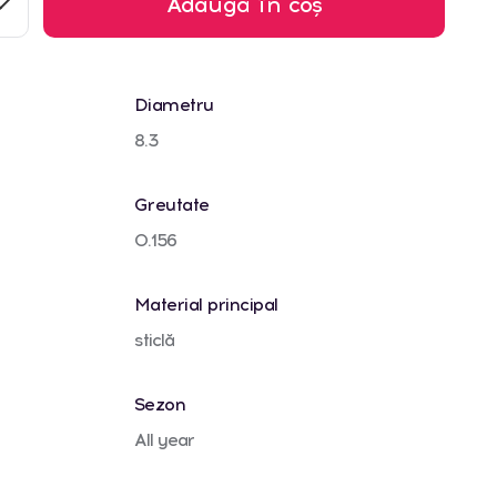
Adaugă în coș
Diametru
8.3
Greutate
0.156
Material principal
sticlă
Sezon
All year