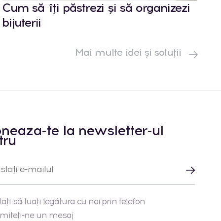
Cum să îți păstrezi și să organizezi
bijuterii
Mai multe idei și soluții
neaza-te la newsletter-ul
tru
tați să luați legătura cu noi prin telefon
imiteți-ne un mesaj