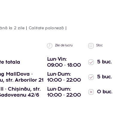
ână la 2 zile
Calitate poloneză
Zile de lucru
Stoc
Lun-Vin:
5 buc.
te totala
09:00 - 18:00
g MallDova -
Lun-Dum:
5 buc.
, str. Arborilor 21
10:00 - 22:00
l - Chișinău, str.
Lun-Dum:
0 buc.
Sadoveanu 42/6
10:00 - 22:00