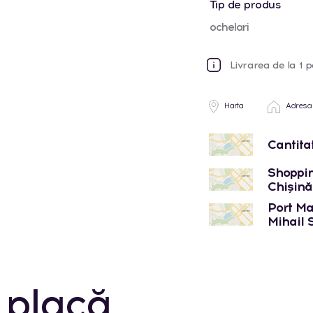
Tip de produs
ochelari
Livrarea de la 1 p
Harta
Adresa
Cantita
Shoppin
Chișinău
Port Mal
Mihail 
 placă