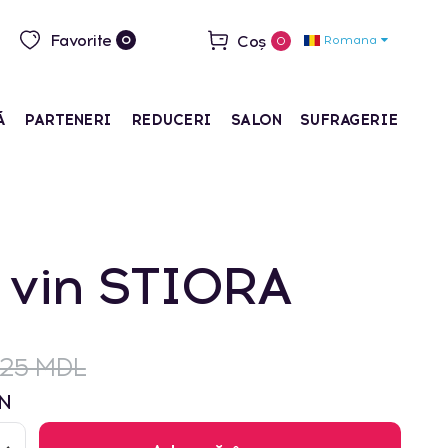
Favorite
Coș
Romana
0
0
Ă
PARTENERI
REDUCERI
SALON
SUFRAGERIE
 vin STIORA
225 MDL
N