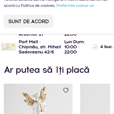
acord cu Politica de cookies.
Preferinte cookie-uri
Lun-Vin:
8 buc.
Cantitate totala
09:00 -
18:00
SUNT DE ACORD
Shopping MallDova
Lun-Dum:
4 buc.
- Chișinău, str.
10:00 -
Arborilor 21
22:00
Port Mall -
Lun-Dum:
4 buc.
Chișinău, str. Mihail
10:00 -
Sadoveanu 42/6
22:00
Ar putea să îți placă