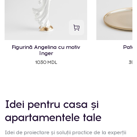
Figurină Angelina cu motiv
Pater
înger
1030 MDL
395
Idei pentru casa și
apartamentele tale
Idei de proiectare și soluții practice de la experții