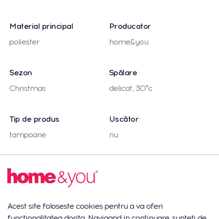
Material principal
Producator
poliester
home&you
Sezon
Spălare
Christmas
delicat, 30°c
Tip de produs
Uscător
tampoane
nu
Livrarea de la 1 până la 2 zile
Calitate poloneză
Acest site foloseste cookies pentru a va oferi
Harta
Adresa
Zile de lucru
Stoc
functionalitatea dorita. Navigand in continuare, sunteti de