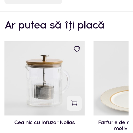
buc.
Sadoveanu 42/6
22:00
Ar putea să îți placă
Ceainic cu infuzor Nolias
Farfurie de m
motiv g