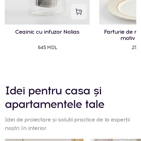
Ceainic cu infuzor Nolias
Farfurie de m
motiv g
645 MDL
250
Idei pentru casa și
apartamentele tale
Idei de proiectare și soluții practice de la experții
noștri în interior.