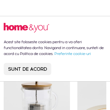
Descrierea produsului
Napron CORDAT
Acest site foloseste cookies pentru a va oferi
functionalitatea dorita. Navigand in continuare, sunteti de
Ar putea să îți placă
acord cu Politica de cookies.
Preferinte cookie-uri
SUNT DE ACORD