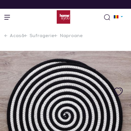
Acasă
Sufragerie
Naproane