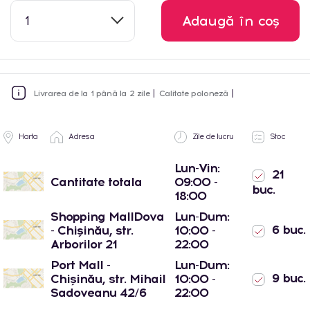
1
Adaugă în coș
Livrarea de la 1 până la 2 zile
Calitate poloneză
Harta
Adresa
Zile de lucru
Stoc
Lun-Vin:
21
Cantitate totala
09:00 -
buc.
18:00
Shopping MallDova
Lun-Dum:
6 buc.
- Chișinău, str.
10:00 -
Arborilor 21
22:00
Port Mall -
Lun-Dum:
9 buc.
Chișinău, str. Mihail
10:00 -
Sadoveanu 42/6
22:00