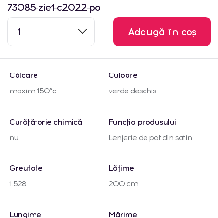
73085-zie1-c2022-po
1
Adaugă în coș
Călcare
Culoare
maxim 150°c
verde deschis
Curățătorie chimică
Funcția produsului
nu
Lenjerie de pat din satin
Greutate
Lățime
1.528
200 cm
Lungime
Mărime