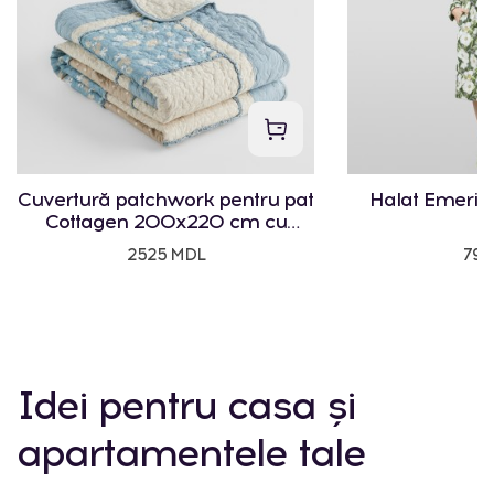
Cuvertură patchwork pentru pat
Halat Emeris 
Cottagen 200x220 cm cu
motiv floral
2525 MDL
795
Idei pentru casa și
apartamentele tale