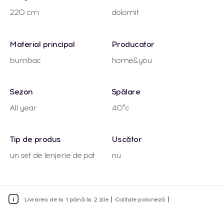
220 cm
dolomit
Material principal
Producator
bumbac
home&you
Sezon
Spălare
All year
40°c
Tip de produs
Uscător
un set de lenjerie de pat
nu
Livrarea de la 1 până la 2 zile
Calitate poloneză