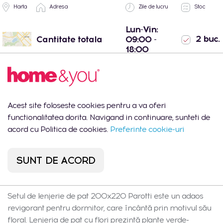
Harta
Adresa
Zile de lucru
Stoc
Lun-Vin:
2 buc.
Cantitate totala
09:00 -
18:00
Shopping MallDova
Lun-Dum:
1 buc.
- Chișinău, str.
10:00 -
Arborilor 21
22:00
Port Mall -
Lun-Dum:
Acest site foloseste cookies pentru a va oferi
1 buc.
Chișinău, str. Mihail
10:00 -
functionalitatea dorita. Navigand in continuare, sunteti de
Sadoveanu 42/6
22:00
acord cu Politica de cookies.
Preferinte cookie-uri
SUNT DE ACORD
Descrierea produsului
Setul de lenjerie de pat 200x220 Parotti este un adaos
revigorant pentru dormitor, care încântă prin motivul său
floral. Lenjeria de pat cu flori prezintă plante verde-