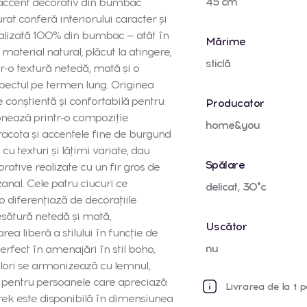
45 cm
accent decorativ din bumbac
urat conferă interiorului caracter și
realizată 100% din bumbac — atât în
Mărime
aterial natural, plăcut la atingere,
sticlă
tr-o textură netedă, mată și o
spectul pe termen lung. Originea
e conștientă și confortabilă pentru
Producator
sionează printr-o compoziție
home&you
eracota și accentele fine de burgund
u texturi și lățimi variate, dau
Spălare
rative realizate cu un fir gros de
nal. Cele patru ciucuri ce
delicat, 30°c
o diferențiază de decorațiile
esătură netedă și mată,
Uscător
a liberă a stilului în funcție de
nu
erfect în amenajări în stil boho,
ulori se armonizează cu lemnul,
os pentru persoanele care apreciază
Livrarea de la 1 p
tarek este disponibilă în dimensiunea