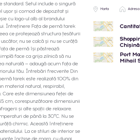
 standard. Setul include o singură
Harta
Adresa
el ușor și comod de depozitat și
ie cu logo-ul alb al brandului
Cantita
i. Întreținere Fața de pernă tarek
eea ce protejează structura țesăturii
Shoppin
 uscător, nu se calcă și nu se curăță
Chișinău
fața de pernă își păstrează
Port Mal
implă face ca grija zilnică să nu
Mihail 
atea naturală — adaugă acum fața de
iorului tău. Întrebări frecvente Din
pernă tarek este realizată 100% din
 material natural, respirabil,
că. Care este dimensiunea feței de
45 cm, corespunzătoare dimensiunii
agerii și alte spații de relaxare.
emperaturi de până la 30°C. Nu se
curăță chimic. Această întreținere
erialului. La ce stiluri de interior se
nuanțe închise de maro, cu dungi