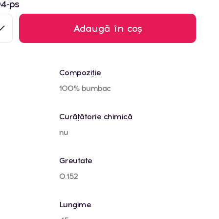
4-ps
Adaugă în coș
Compoziție
100% bumbac
Curățătorie chimică
nu
Greutate
0.152
Lungime