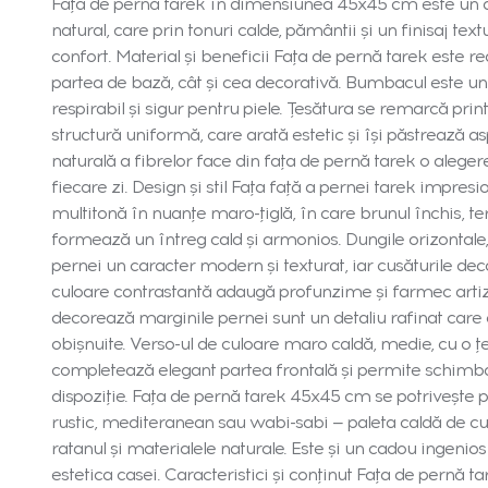
Fața de pernă tarek în dimensiunea 45x45 cm este un 
natural, care prin tonuri calde, pământii și un finisaj text
confort. Material și beneficii Fața de pernă tarek este 
partea de bază, cât și cea decorativă. Bumbacul este un m
respirabil și sigur pentru piele. Țesătura se remarcă prin
structură uniformă, care arată estetic și își păstrează a
naturală a fibrelor face din fața de pernă tarek o aleger
fiecare zi. Design și stil Fața față a pernei tarek impre
multitonă în nuanțe maro-țiglă, în care brunul închis, t
formează un întreg cald și armonios. Dungile orizontale, c
pernei un caracter modern și texturat, iar cusăturile deco
culoare contrastantă adaugă profunzime și farmec artiza
decorează marginile pernei sunt un detaliu rafinat care 
obișnuite. Verso-ul de culoare maro caldă, medie, cu o ț
completează elegant partea frontală și permite schimbare
dispoziție. Fața de pernă tarek 45x45 cm se potrivește p
rustic, mediteranean sau wabi-sabi — paleta caldă de c
ratanul și materialele naturale. Este și un cadou ingeni
estetica casei. Caracteristici și conținut Fața de pernă 