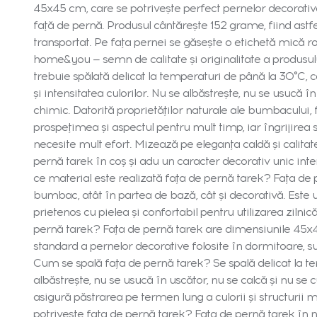
45x45 cm, care se potrivește perfect pernelor decorative
față de pernă. Produsul cântărește 152 grame, fiind astf
transportat. Pe fața pernei se găsește o etichetă mică roș
home&you — semn de calitate și originalitate a produsulu
trebuie spălată delicat la temperaturi de până la 30°C, c
și intensitatea culorilor. Nu se albăstrește, nu se usucă în
chimic. Datorită proprietăților naturale ale bumbacului, 
prospețimea și aspectul pentru mult timp, iar îngrijirea s
necesite mult efort. Mizează pe eleganța caldă și calit
pernă tarek în coș și adu un caracter decorativ unic inter
ce material este realizată fața de pernă tarek? Fața de 
bumbac, atât în partea de bază, cât și decorativă. Este un
prietenos cu pielea și confortabil pentru utilizarea zilni
pernă tarek? Fața de pernă tarek are dimensiunile 45x
standard a pernelor decorative folosite în dormitoare, sufr
Cum se spală fața de pernă tarek? Se spală delicat la t
albăstrește, nu se usucă în uscător, nu se calcă și nu se 
asigură păstrarea pe termen lung a culorii și structurii mat
potrivește fața de pernă tarek? Fața de pernă tarek în 