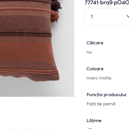
77741-brą9-p040
1
Călcare
nu
Culoare
maro închis
Funcția produsului
Față de pernă
Lățime