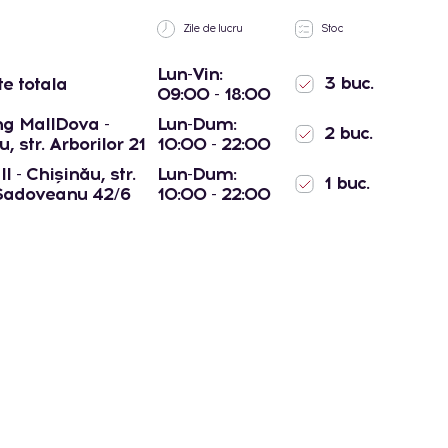
Zile de lucru
Stoc
Lun-Vin:
3 buc.
te totala
09:00 - 18:00
g MallDova -
Lun-Dum:
2 buc.
, str. Arborilor 21
10:00 - 22:00
l - Chișinău, str.
Lun-Dum:
1 buc.
Sadoveanu 42/6
10:00 - 22:00