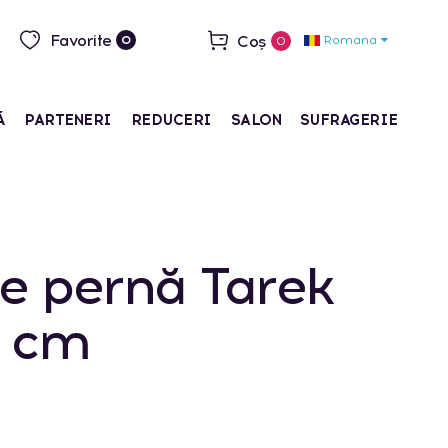
Favorite
Coș
Romana
0
0
Ă
PARTENERI
REDUCERI
SALON
SUFRAGERIE
e pernă Tarek
 cm