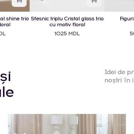
al shine trio
Sfesnic triplu Cristal glass trio
Figur
loral
cu motiv floral
DL
1025 MDL
5
și
Idei de pr
noștri în i
le