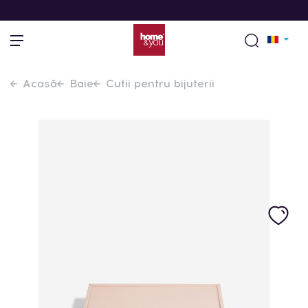
Acasă
Baie
Cutii pentru bijuterii