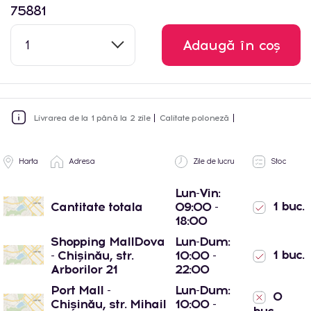
75881
1
Adaugă în coș
Livrarea de la 1 până la 2 zile
Calitate poloneză
Harta
Adresa
Zile de lucru
Stoc
Lun-Vin:
1 buc.
Cantitate totala
09:00 -
18:00
Shopping MallDova
Lun-Dum:
1 buc.
- Chișinău, str.
10:00 -
Arborilor 21
22:00
Port Mall -
Lun-Dum:
0
Chișinău, str. Mihail
10:00 -