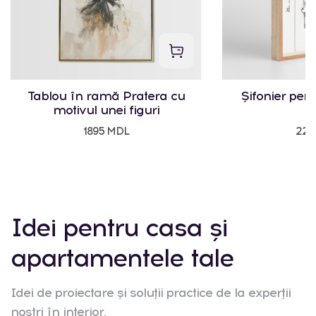
Tablou în ramă Pratera cu
Șifonier pent
motivul unei figuri
1895 MDL
225
Idei pentru casa și
apartamentele tale
Idei de proiectare și soluții practice de la experții
noștri în interior.