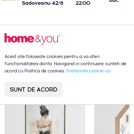
buc.
Sadoveanu 42/6
22:00
Descrierea produsului
Cutie pentru bijuterii roz CLASSIC
Acest site foloseste cookies pentru a va oferi
functionalitatea dorita. Navigand in continuare, sunteti de
acord cu Politica de cookies.
Preferinte cookie-uri
Ar putea să îți placă
SUNT DE ACORD