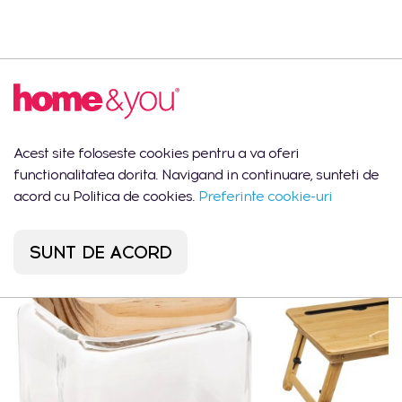
Descrierea produsului
CUTIE DEPOZITARE
Acest site foloseste cookies pentru a va oferi
functionalitatea dorita. Navigand in continuare, sunteti de
Ar putea să îți placă
acord cu Politica de cookies.
Preferinte cookie-uri
SUNT DE ACORD
CEL MAI VÂNDUT