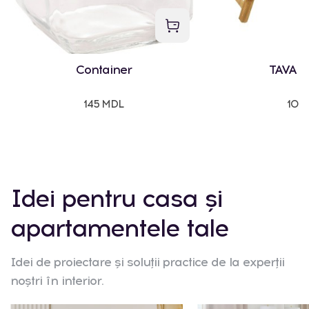
Container
TAVA 
145 MDL
107
Idei pentru casa și
apartamentele tale
Idei de proiectare și soluții practice de la experții
noștri în interior.