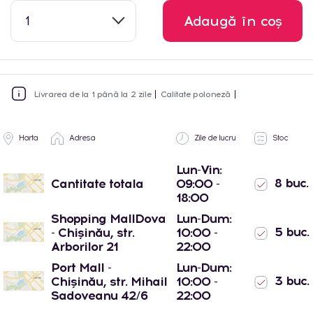
1
Adaugă în coș
Livrarea de la 1 până la 2 zile
Calitate poloneză
Harta
Adresa
Zile de lucru
Stoc
Lun-Vin:
8 buc.
Cantitate totala
09:00 -
18:00
Shopping MallDova
Lun-Dum:
5 buc.
- Chișinău, str.
10:00 -
Arborilor 21
22:00
Port Mall -
Lun-Dum:
3 buc.
Chișinău, str. Mihail
10:00 -
Sadoveanu 42/6
22:00