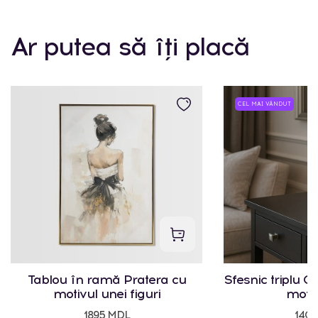
Ar putea să îți placă
CEL MAI VÂNDUT
Tablou în ramă Pratera cu
Sfesnic triplu Cr
motivul unei figuri
motiv
1895 MDL
140