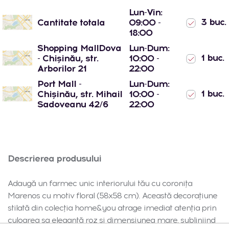
Lun-Vin:
3 buc.
Cantitate totala
09:00 -
18:00
Shopping MallDova
Lun-Dum:
1 buc.
- Chișinău, str.
10:00 -
Arborilor 21
22:00
Port Mall -
Lun-Dum:
1 buc.
Chișinău, str. Mihail
10:00 -
Sadoveanu 42/6
22:00
Descrierea produsului
Adaugă un farmec unic interiorului tău cu coronița
Marenos cu motiv floral (58x58 cm). Această decorațiune
stilată din colecția home&you atrage imediat atenția prin
culoarea sa elegantă roz și dimensiunea mare, subliniind