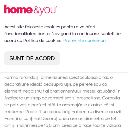
subtil caracterul oricărei încăperi. Material și beneficii
Coronița Marenos este realizată din plastic durabil, care
imită perfect naturaletea florilor și este rezistentă la
deteriorări și deformări. Construcția ușoară face ca
Acest site foloseste cookies pentru a va oferi
coronița să fie ușor de agățat oriunde – nu își pierde
functionalitatea dorita. Navigand in continuare, sunteti de
forma nici după o perioadă lungă de utilizare. Este o
acord cu Politica de cookies.
Preferinte cookie-uri
soluție fără probleme, ideală pentru cei care apreciază
durabilitatea și confortul decorațiunii, care rămâne
estetică pe tot parcursul anului. Design și stil Culoarea roz
SUNT DE ACORD
subtilă și motivele florale realizate cu grijă conferă
coroniței Marenos un caracter excepțional de elegant.
Forma rotundă și dimensiunea spectaculoasă o fac o
decorațiune ideală deasupra ușii, pe perete sau ca
element neobișnuit al aranjamentului mesei, aducând în
încăpere un strop de romantism și prospețime. Coronița
se potrivește perfect atât în amenajările clasice, cât și
moderne. Poate fi un cadou original pentru diverse ocazii.
Funcții și conținut Decorațiunea are un diametru de 58
cm și înălțimea de 16,5 cm, ceea ce o face foarte vizibilă