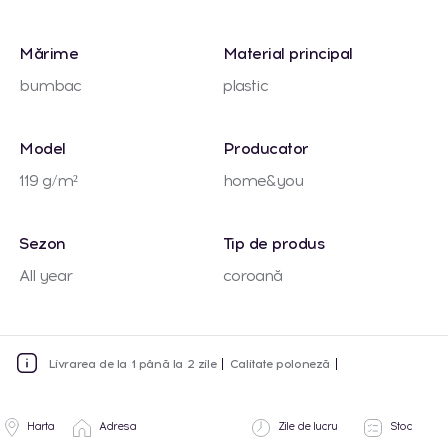
Mărime
Material principal
bumbac
plastic
Model
Producator
119 g/m²
home&you
Sezon
Tip de produs
All year
coroană
Livrarea de la 1 până la 2 zile
Calitate poloneză
Harta
Adresa
Zile de lucru
Stoc