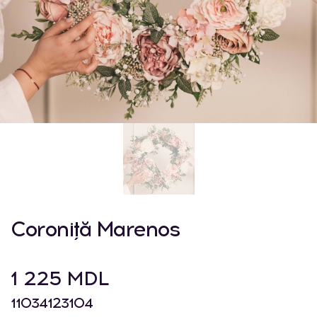
Coroniță Marenos
1 225 MDL
11034123104