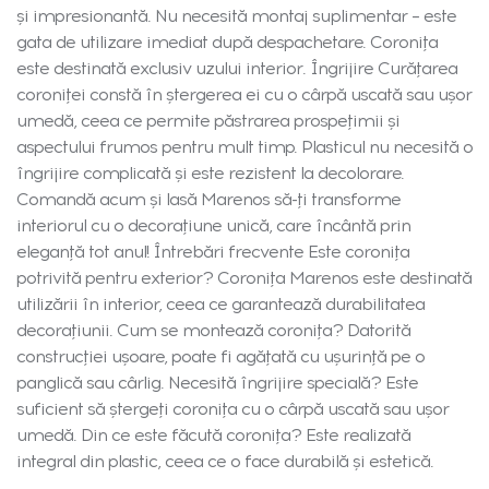
și impresionantă. Nu necesită montaj suplimentar – este
gata de utilizare imediat după despachetare. Coronița
este destinată exclusiv uzului interior. Îngrijire Curățarea
coroniței constă în ștergerea ei cu o cârpă uscată sau ușor
umedă, ceea ce permite păstrarea prospețimii și
aspectului frumos pentru mult timp. Plasticul nu necesită o
îngrijire complicată și este rezistent la decolorare.
Comandă acum și lasă Marenos să-ți transforme
interiorul cu o decorațiune unică, care încântă prin
eleganță tot anul! Întrebări frecvente Este coronița
potrivită pentru exterior? Coronița Marenos este destinată
utilizării în interior, ceea ce garantează durabilitatea
decorațiunii. Cum se montează coronița? Datorită
construcției ușoare, poate fi agățată cu ușurință pe o
panglică sau cârlig. Necesită îngrijire specială? Este
suficient să ștergeți coronița cu o cârpă uscată sau ușor
umedă. Din ce este făcută coronița? Este realizată
integral din plastic, ceea ce o face durabilă și estetică.