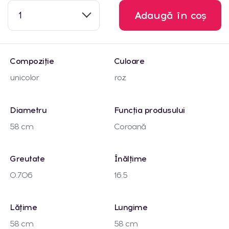
1
Adaugă în coș
Compoziție
Culoare
unicolor
roz
Diametru
Funcția produsului
58 cm
Coroană
Greutate
Înălțime
0.706
16.5
Lățime
Lungime
58 cm
58 cm