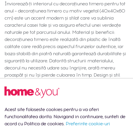
Înviorează-ți interiorul cu decorațiunea timero pentru tot
anul – decorațiunea timero cu motiv vegetal (40x40x60
cm) este un accent modern și stilat care va sublinia
caracterul casei tale și va asigura efectul unei verdeațe
naturale pe tot parcursul anului. Material și beneficii:
decorațiunea timero este realizată din plastic de înaltă
calitate care redă precis aspectul frunzelor autentice, iar
baza stabilă din piatră naturală garantează durabilitate și
siguranță la utilizare. Datorită structurii materialului,
decorul nu necesită udare sau îngrijire, arată mereu
proaspăt și nu își pierde culoarea în timp. Design și stil:
verdele intens și forma delicată a frunzelor creează o
compoziție impresionantă, modernă, perfectă pentru
living, birou sau recepție. Ghiveciul cilindric, canelat, de
culoare albă adaugă decorului un caracter loft și
Acest site foloseste cookies pentru a va oferi
minimalist. Timero se potrivește perfect în interioare
functionalitatea dorita. Navigand in continuare, sunteti de
moderne și scandinave și este o alegere excelentă ca un
acord cu Politica de cookies.
Preferinte cookie-uri
cadou elegant. Funcții și conținut: decorațiunea include o
compoziție completă și gata de utilizare, cu dimensiuni