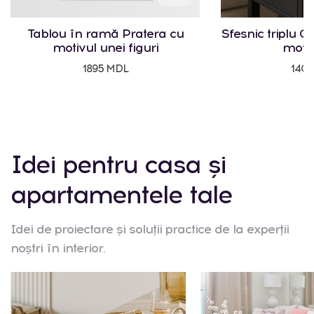
Tablou în ramă Pratera cu
Sfesnic triplu Cr
motivul unei figuri
motiv
1895 MDL
140
Idei pentru casa și
apartamentele tale
Idei de proiectare și soluții practice de la experții
noștri în interior.