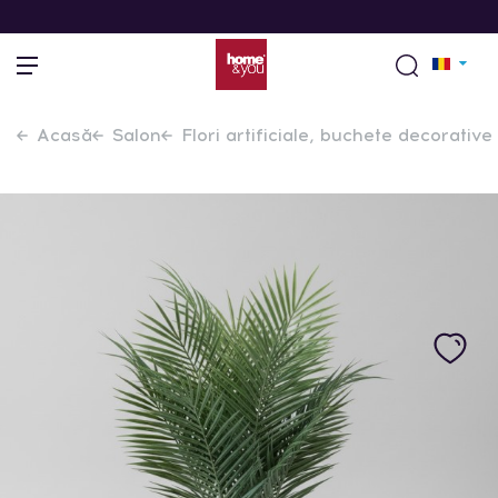
Acasă
Salon
Flori artificiale, buchete decorative