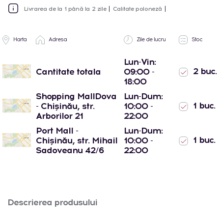
Livrarea de la 1 până la 2 zile
Calitate poloneză
Harta
Adresa
Zile de lucru
Stoc
Lun-Vin:
2 buc.
Cantitate totala
09:00 -
18:00
Shopping MallDova
Lun-Dum:
1 buc.
- Chișinău, str.
10:00 -
Arborilor 21
22:00
Port Mall -
Lun-Dum:
1 buc.
Chișinău, str. Mihail
10:00 -
Sadoveanu 42/6
22:00
Descrierea produsului