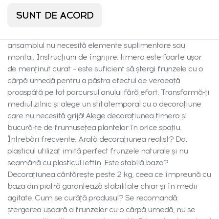
impresionante: lățime 40 cm, lungime 40 cm, înălțime
SUNT DE ACORD
60 cm, greutate 2,092 kg. Piatra naturală și materialul de
înaltă calitate asigură stabilitate și durabilitate, iar
ansamblul nu necesită elemente suplimentare sau
montaj. Instrucțiuni de îngrijire: timero este foarte ușor
de menținut curat – este suficient să ștergi frunzele cu o
cârpă umedă pentru a păstra efectul de verdeață
proaspătă pe tot parcursul anului fără efort. Transformă-ți
mediul zilnic și alege un stil atemporal cu o decorațiune
care nu necesită grijă! Alege decorațiunea timero și
bucură-te de frumusețea plantelor în orice spațiu.
Întrebări frecvente: Arată decorațiunea realist? Da,
plasticul utilizat imită perfect frunzele naturale și nu
seamănă cu plasticul ieftin. Este stabilă baza?
Decorațiunea cântărește peste 2 kg, ceea ce împreună cu
baza din piatră garantează stabilitate chiar și în medii
agitate. Cum se curăță produsul? Se recomandă
ștergerea ușoară a frunzelor cu o cârpă umedă, nu se