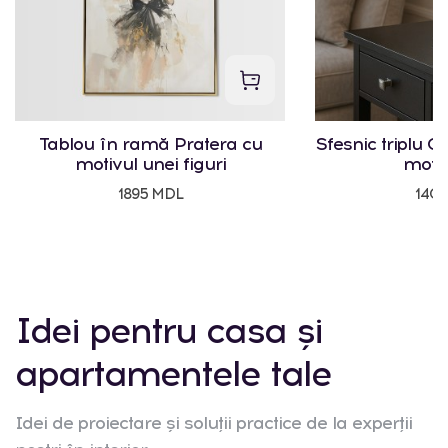
Tablou în ramă Pratera cu
Sfesnic triplu Cr
motivul unei figuri
motiv
1895 MDL
140
Idei pentru casa și
apartamentele tale
Idei de proiectare și soluții practice de la experții