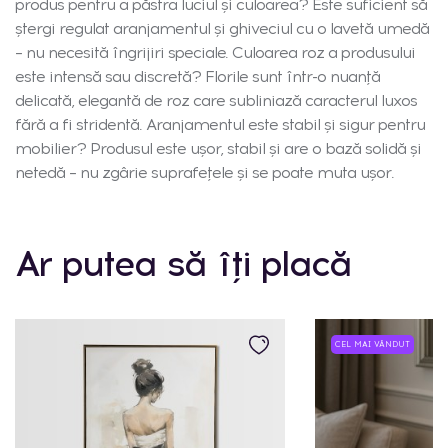
produs pentru a păstra luciul și culoarea? Este suficient să
ștergi regulat aranjamentul și ghiveciul cu o lavetă umedă
– nu necesită îngrijiri speciale. Culoarea roz a produsului
este intensă sau discretă? Florile sunt într-o nuanță
delicată, elegantă de roz care subliniază caracterul luxos
fără a fi stridentă. Aranjamentul este stabil și sigur pentru
mobilier? Produsul este ușor, stabil și are o bază solidă și
netedă – nu zgârie suprafețele și se poate muta ușor.
Ar putea să îți placă
CEL MAI VÂNDUT