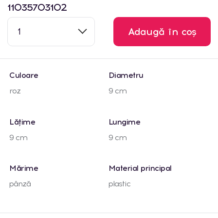
11035703102
1
Adaugă în coș
Culoare
Diametru
roz
9 cm
Lățime
Lungime
9 cm
9 cm
Mărime
Material principal
pânză
plastic