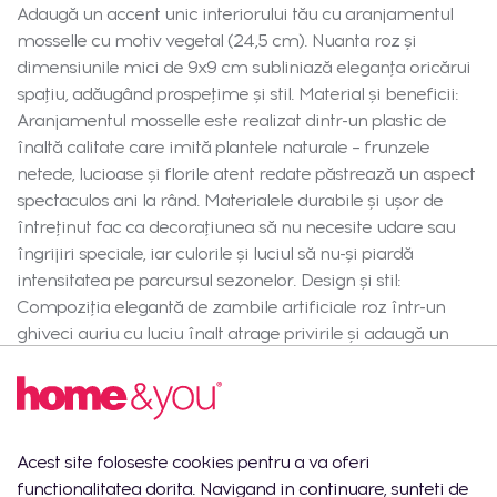
Adaugă un accent unic interiorului tău cu aranjamentul
mosselle cu motiv vegetal (24,5 cm). Nuanta roz și
dimensiunile mici de 9x9 cm subliniază eleganța oricărui
spațiu, adăugând prospețime și stil. Material și beneficii:
Aranjamentul mosselle este realizat dintr-un plastic de
înaltă calitate care imită plantele naturale – frunzele
netede, lucioase și florile atent redate păstrează un aspect
spectaculos ani la rând. Materialele durabile și ușor de
întreținut fac ca decorațiunea să nu necesite udare sau
îngrijiri speciale, iar culorile și luciul să nu-și piardă
intensitatea pe parcursul sezonelor. Design și stil:
Compoziția elegantă de zambile artificiale roz într-un
ghiveci auriu cu luciu înalt atrage privirile și adaugă un
caracter luxos. Modelul naturalist al frunzelor și florile roz
delicate fac ca aranjamentul să se potrivească perfect în
amenajări moderne, glamour sau minimaliste.
Dimensiunile compacte și pietricelele decorative negre îl
Acest site foloseste cookies pentru a va oferi
fac o decorațiune universală pentru masă, raft sau birou.
functionalitatea dorita. Navigand in continuare, sunteti de
Este și un cadou excelent pentru iubitorii de soluții stilate și