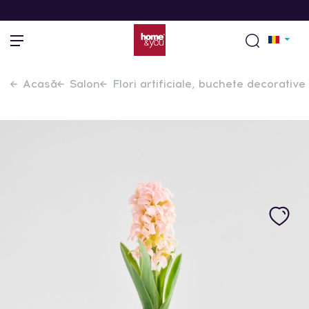
Acasă
Salon
Flori artificiale, buchete decorative