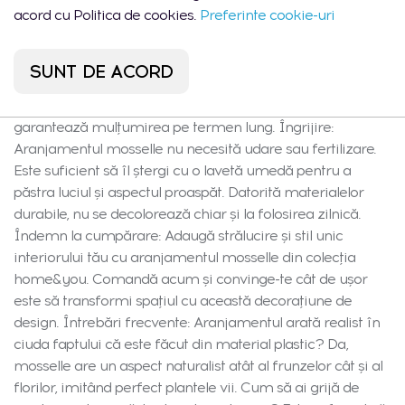
acord cu Politica de cookies.
Preferinte cookie-uri
practice pentru casă sau birou. Caracteristici și conținut:
Produsul constă într-o plantă de design cu motiv vegetal
plasată într-un ghiveci metalic lucios cu finisaj auriu și
SUNT DE ACORD
pietricele decorative negre. Greutate: 0,276 kg, permițând
transportul ușor. Execuția ultra-realistă și durabilitatea
garantează mulțumirea pe termen lung. Îngrijire:
Aranjamentul mosselle nu necesită udare sau fertilizare.
Este suficient să îl ștergi cu o lavetă umedă pentru a
păstra luciul și aspectul proaspăt. Datorită materialelor
durabile, nu se decolorează chiar și la folosirea zilnică.
Îndemn la cumpărare: Adaugă strălucire și stil unic
interiorului tău cu aranjamentul mosselle din colecția
home&you. Comandă acum și convinge-te cât de ușor
este să transformi spațiul cu această decorațiune de
design. Întrebări frecvente: Aranjamentul arată realist în
ciuda faptului că este făcut din material plastic? Da,
mosselle are un aspect naturalist atât al frunzelor cât și al
florilor, imitând perfect plantele vii. Cum să ai grijă de