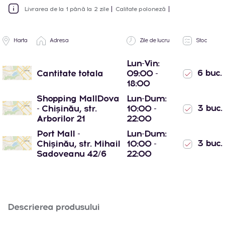
Livrarea de la 1 până la 2 zile
Calitate poloneză
Harta
Adresa
Zile de lucru
Stoc
Lun-Vin:
6 buc.
Cantitate totala
09:00 -
18:00
Shopping MallDova
Lun-Dum:
3 buc.
- Chișinău, str.
10:00 -
Arborilor 21
22:00
Port Mall -
Lun-Dum:
3 buc.
Chișinău, str. Mihail
10:00 -
Sadoveanu 42/6
22:00
Descrierea produsului