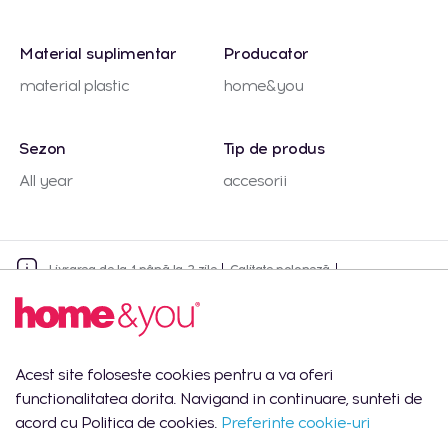
Material suplimentar
Producator
material plastic
home&you
Sezon
Tip de produs
All year
accesorii
Livrarea de la 1 până la 2 zile
Calitate poloneză
Harta
Adresa
Zile de lucru
Stoc
Acest site foloseste cookies pentru a va oferi
Lun-Vin:
1 buc.
Cantitate totala
09:00 -
functionalitatea dorita. Navigand in continuare, sunteti de
18:00
acord cu Politica de cookies.
Preferinte cookie-uri
Shopping MallDova
Lun-Dum: