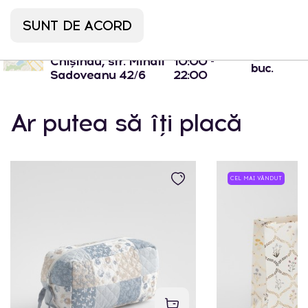
1 buc.
- Chișinău, str.
10:00 -
SUNT DE ACORD
Arborilor 21
22:00
Port Mall -
Lun-Dum:
0
Chișinău, str. Mihail
10:00 -
buc.
Sadoveanu 42/6
22:00
Ar putea să îți placă
CEL MAI VÂNDUT