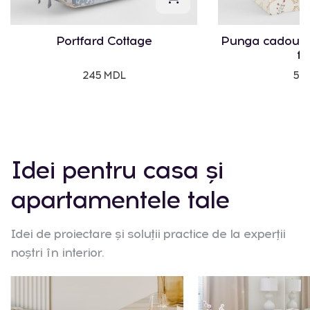
Portfard Cottage
Punga cadou Vi
fl
245 MDL
50
Idei pentru casa și
apartamentele tale
Idei de proiectare și soluții practice de la experții
noștri în interior.