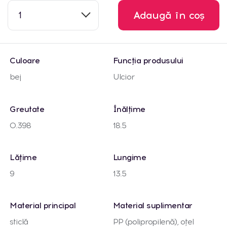
1
Adaugă în coș
Culoare
Funcția produsului
bej
Ulcior
Greutate
Înălțime
0.398
18.5
Lățime
Lungime
9
13.5
Material principal
Material suplimentar
sticlă
PP (polipropilenă), oțel