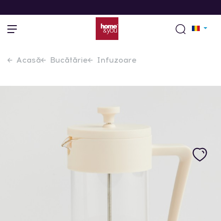
Acasă
Bucătărie
Infuzoare