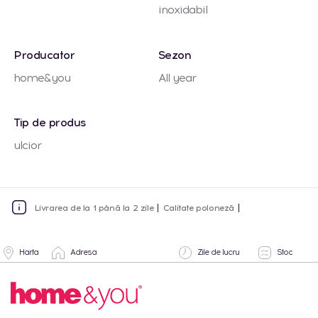
inoxidabil
Producator
Sezon
home&you
All year
Tip de produs
ulcior
Livrarea de la 1 până la 2 zile
Calitate poloneză
Harta
Adresa
Zile de lucru
Stoc
Lun-Vin:
2 buc.
Cantitate totala
09:00 -
18:00