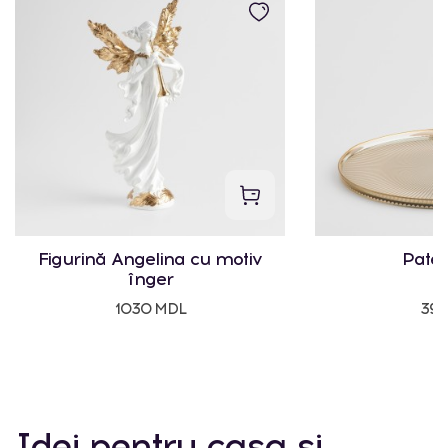
Figurină Angelina cu motiv
Pater
înger
1030 MDL
395
Idei pentru casa și