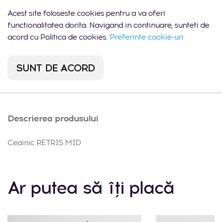
Shopping MallDova
Lun-Dum:
Acest site foloseste cookies pentru a va oferi
1 buc.
- Chișinău, str.
10:00 -
functionalitatea dorita. Navigand in continuare, sunteti de
Arborilor 21
22:00
acord cu Politica de cookies.
Preferinte cookie-uri
Port Mall -
Lun-Dum:
1 buc.
Chișinău, str. Mihail
10:00 -
Sadoveanu 42/6
22:00
SUNT DE ACORD
Descrierea produsului
Ceainic RETRIS MID
Ar putea să îți placă