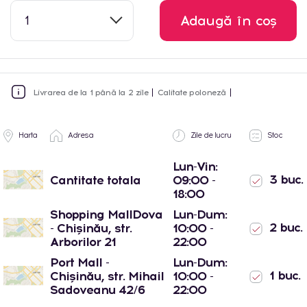
1
Adaugă în coș
Livrarea de la 1 până la 2 zile
Calitate poloneză
Harta
Adresa
Zile de lucru
Stoc
Lun-Vin:
3 buc.
Cantitate totala
09:00 -
18:00
Shopping MallDova
Lun-Dum:
2 buc.
- Chișinău, str.
10:00 -
Arborilor 21
22:00
Port Mall -
Lun-Dum:
1 buc.
Chișinău, str. Mihail
10:00 -
Sadoveanu 42/6
22:00