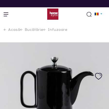
Acasă
Bucătărie
Infuzoare