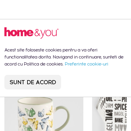
Descrierea produsului
Ceainic cu infuzor DIAMANT2
Acest site foloseste cookies pentru a va oferi
functionalitatea dorita. Navigand in continuare, sunteti de
Ar putea să îți placă
acord cu Politica de cookies.
Preferinte cookie-uri
SUNT DE ACORD