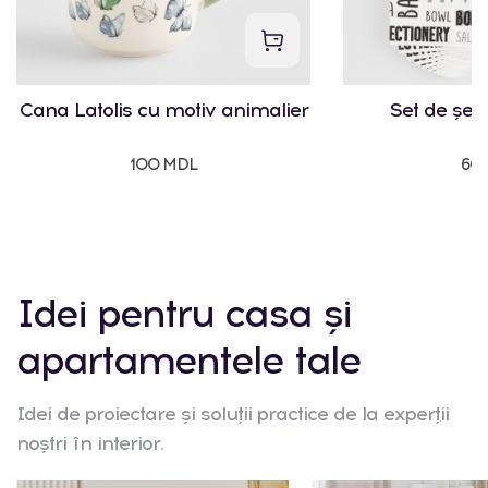
Cana Latolis cu motiv animalier
Set de șerv
100 MDL
60
Idei pentru casa și
apartamentele tale
Idei de proiectare și soluții practice de la experții
noștri în interior.