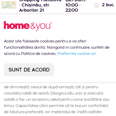
2 buc.
- Chișinău, str.
10:00 -
Arborilor 21
22:00
Port Mall -
Lun-Dum:
0
Chișinău, str. Mihail
10:00 -
buc.
Sadoveanu 42/6
22:00
Acest site foloseste cookies pentru a va oferi
functionalitatea dorita. Navigand in continuare, sunteti de
acord cu Politica de cookies.
Preferinte cookie-uri
Descrierea produsului
Mancha este o cană neobișnuită, realizată din porțelan dur
SUNT DE ACORD
de cea mai înaltă calitate, într-o nuanță albastră. Această
cană elegantă și stilată este perfectă atât pentru cafeaua
de dimineață, ceaiul de după-amiază, cât și pentru
ciocolata caldă de seară. Designul său unic și execuția
solidă o fac un accesoriu ideal pentru orice bucătărie sau
birou. Capacitatea cănii permite să te bucuri confortabil
de băutura preferată, iar materialul de înaltă calitate