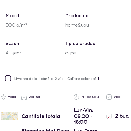
Model
Producator
500 g/m²
home&you
Sezon
Tip de produs
All year
cupe
Livrarea de la 1 până la 2 zile
Calitate poloneză
Harta
Adresa
Zile de lucru
Stoc
Lun-Vin:
2 buc.
Cantitate totala
09:00 -
18:00
Shopping MallDova
Lun-Dum: