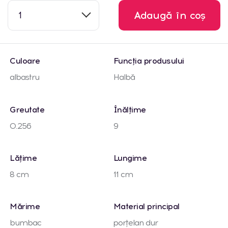
1
Adaugă în coș
Culoare
Funcția produsului
albastru
Halbă
Greutate
Înălțime
0.256
9
Lățime
Lungime
8 cm
11 cm
Mărime
Material principal
bumbac
porțelan dur