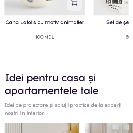
Cana Latolis cu motiv animalier
Set de șerv
100 MDL
60
Idei pentru casa și
apartamentele tale
Idei de proiectare și soluții practice de la experții
noștri în interior.