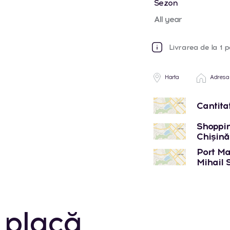
Sezon
All year
Livrarea de la 1 p
Harta
Adresa
Cantita
Shoppin
Chișinău
Port Mal
Mihail 
 placă