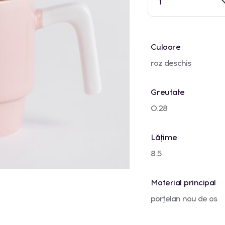
1
Culoare
roz deschis
Greutate
0.28
Lățime
8.5
Material principal
porțelan nou de os