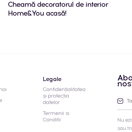
Cheamă decoratorul de interior
Home&You acasă!
Abo
Legale
nos
noi
Confidențialitatea
și protecția
e
datelor
Termenii si
Conditii
Nu ezi
sau tr