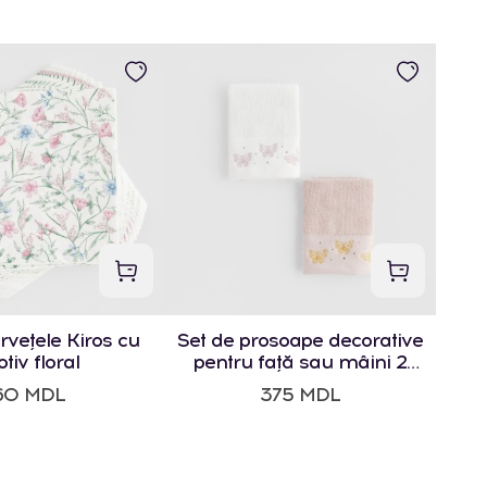
rvețele Kiros cu
Set de prosoape decorative
tiv floral
pentru față sau mâini 2
bucăți Papillo 30x30 cm cu
60 MDL
375 MDL
motiv animal