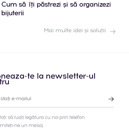
Cum să îți păstrezi și să organizezi
bijuterii
Mai multe idei și soluții
neaza-te la newsletter-ul
tru
tați să luați legătura cu noi prin telefon
imiteți-ne un mesaj