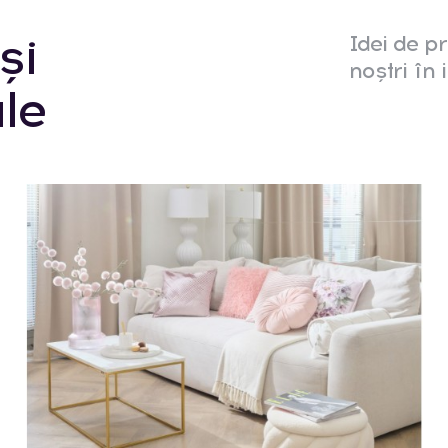
și
Idei de pr
noștri în i
le