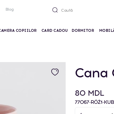
Blog
CAMERA COPIILOR
CARD CADOU
DORMITOR
MOBIL
Cana 
80 MDL
77067-RÓŻ1-KU