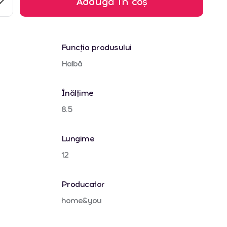
Adaugă în coș
Funcția produsului
Halbă
Înălțime
8.5
Lungime
12
Producator
home&you