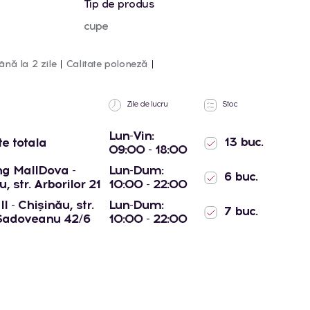
Tip de produs
cupe
ână la 2 zile
Calitate poloneză
Zile de lucru
Stoc
Lun-Vin:
13 buc.
te totala
09:00 - 18:00
g MallDova -
Lun-Dum:
6 buc.
, str. Arborilor 21
10:00 - 22:00
l - Chișinău, str.
Lun-Dum:
7 buc.
Sadoveanu 42/6
10:00 - 22:00